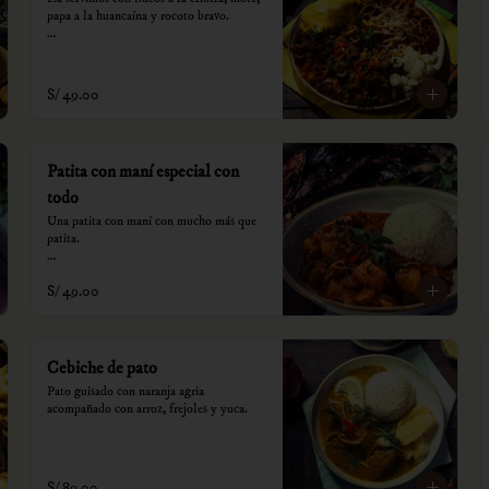
papa a la huancaína y rocoto bravo.

*Nuestros precios están expresados en 
soles e incluyen impuestos de ley y 
recargo al consumo.
S/ 49.00
Patita con maní especial con
todo
Una patita con maní con mucho más que 
patita.

*Nuestros precios están expresados en 
S/ 49.00
soles e incluyen impuestos de ley y 
recargo al consumo.
Cebiche de pato
Pato guisado con naranja agria 
acompañado con arroz, frejoles y yuca.
S/ 89.00