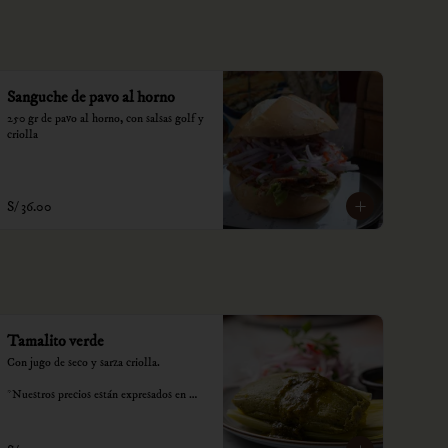
Sanguche de pavo al horno
250 gr de pavo al horno, con salsas golf y 
criolla
S/ 36.00
Tamalito verde
Con jugo de seco y sarza criolla.

*Nuestros precios están expresados en 
soles e incluyen impuestos de ley y 
recargo al consumo.