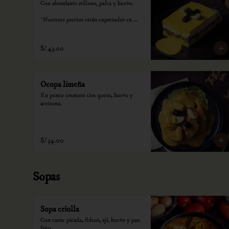
Con abundante relleno, palta y huevo.

*Nuestros precios están expresados en 
soles e incluyen impuestos de ley y 
recargo al consumo.
S/ 43.00
Ocopa limeña
En punto cremoso con queso, huevo y 
aceituna.
S/ 34.00
Sopas
Sopa criolla
Con carne picada, fideos, ají, huevo y pan 
frito.
