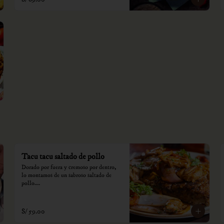
Tacu tacu saltado de pollo
Dorado por fuera y cremoso por dentro, 
lo montamos de un sabroso saltado de 
pollo.

*Nuestros precios están expresados en 
soles e incluyen impuestos de ley y 
S/ 59.00
recargo al consumo.