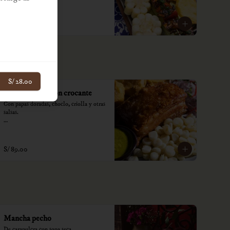
*Nuestros precios están expresados en 
soles e incluyen impuestos de ley y 
recargo al consumo.
S/ 89.00
S/ 28.00
Panceta de lechon crocante
Con papas doradas, choclo, criolla y otras 
salsas.

*Nuestros precios están expresados en 
soles e incluyen impuestos de ley y 
recargo al consumo.
S/ 89.00
Mancha pecho
De carapulcra con sopa seca.
