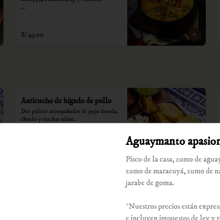
*Nuestros precios están expresados en 
soles e incluyen impuestos de ley y 
recargo al consumo.
S/ 43.00
Anticucho de hígado de pollo
Dos palitos acompañados de papa dorada, 
choclo y sus dos salsas.

*Nuestros precios están expresados en 
Aguaymanto apasio
soles e incluyen impuestos de ley y 
recargo al consumo.
S/ 39.00
Pisco de la casa, zumo de agu
zumo de maracuyá, zumo de na
jarabe de goma.
El súper piqueo yerbateros
Corazón de pollo, corazón de res, 
*Nuestros precios están expres
choncholí, mollejitas de pollo, higadito 
de pollo, pancita, papas doradas, choclo y 
e incluyen impuestos de ley y 