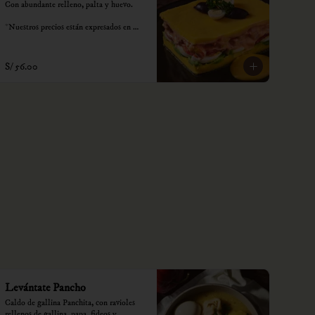
Con abundante relleno, palta y huevo.

*Nuestros precios están expresados en 
soles e incluyen impuestos de ley y 
recargo al consumo.
S/ 56.00
Levántate Pancho
Caldo de gallina Panchita, con ravioles 
rellenos de gallina, papa, fideos y 