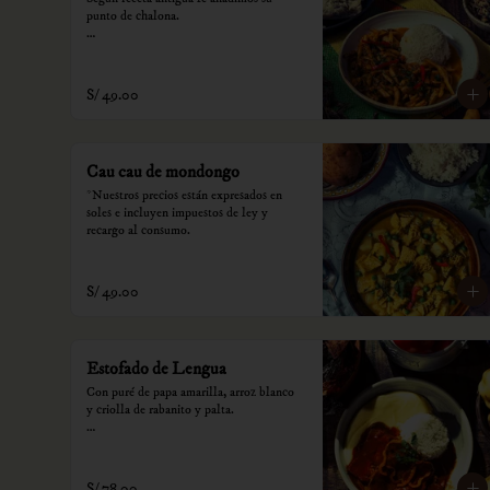
punto de chalona.

*Nuestros precios están expresados en 
soles e incluyen impuestos de ley y 
recargo al consumo.
S/ 49.00
Cau cau de mondongo
*Nuestros precios están expresados en 
soles e incluyen impuestos de ley y 
recargo al consumo.
S/ 49.00
Estofado de Lengua
Con puré de papa amarilla, arroz blanco 
y criolla de rabanito y palta.

*Nuestros precios están expresados en 
soles e incluyen impuestos de ley y 
recargo al consumo.
S/ 78.00