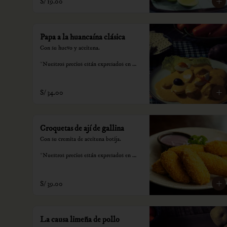
S/ 19.00
Papa a la huancaína clásica
Con su huevo y aceituna.

*Nuestros precios están expresados en 
soles e incluyen impuestos de ley y 
recargo al consumo.
S/ 34.00
Croquetas de ají de gallina
Con su cremita de aceituna botija.

*Nuestros precios están expresados en 
soles e incluyen impuestos de ley y 
recargo al consumo.
S/ 39.00
La causa limeña de pollo