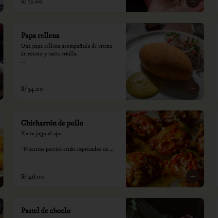
S/ 19.00
Papa rellena
Una papa rellena acompañada de crema 
de rocoto y sarza criolla.

*Nuestros precios están expresados en 
soles e incluyen impuestos de ley y 
recargo al consumo.
S/ 34.00
Chicharrón de pollo
En su jugo al ajo.

*Nuestros precios están expresados en 
soles e incluyen impuestos de ley y 
recargo al consumo.
S/ 46.00
Pastel de choclo