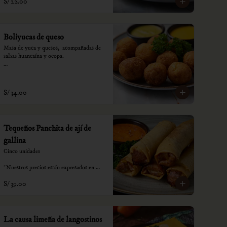
S/ 22.00
Boliyucas de queso
Masa de yuca y quesos,  acompañadas de 
salsas huancaína y ocopa.

*Nuestros precios están expresados en 
soles e incluyen impuestos de ley y 
recargo al consumo.
S/ 34.00
Tequeños Panchita de ají de
gallina
Cinco unidades

*Nuestros precios están expresados en 
soles e incluyen impuestos de ley y 
S/ 39.00
recargo al consumo.
La causa limeña de langostinos