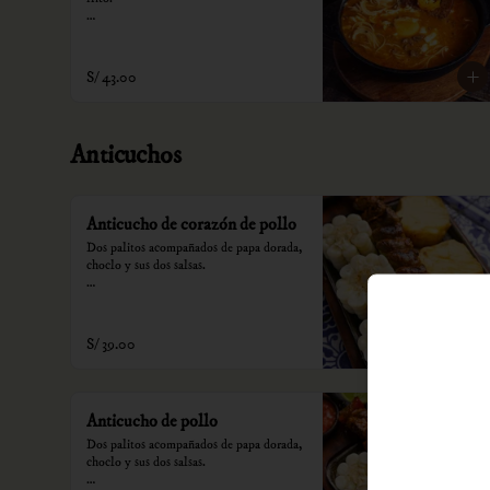
*Nuestros precios están expresados en 
soles e incluyen impuestos de ley y 
recargo al consumo.
S/ 43.00
Anticuchos
Anticucho de corazón de pollo
Dos palitos acompañados de papa dorada, 
choclo y sus dos salsas.

*Nuestros precios están expresados en 
soles e incluyen impuestos de ley y 
recargo al consumo.
S/ 39.00
Anticucho de pollo
Dos palitos acompañados de papa dorada, 
choclo y sus dos salsas.
