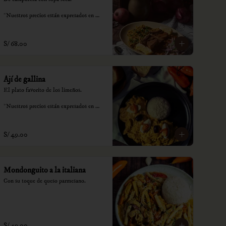
*Nuestros precios están expresados en 
soles e incluyen impuestos de ley y 
recargo al consumo.
S/ 68.00
Ají de gallina
El plato favorito de los limeños.

*Nuestros precios están expresados en 
soles e incluyen impuestos de ley y 
recargo al consumo.
S/ 49.00
Mondonguito a la italiana
Con su toque de queso parmesano.
S/ 49.00