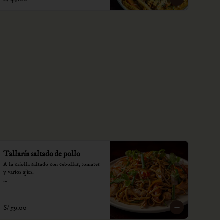
Tallarín saltado de pollo
A la criolla saltado con cebollas, tomates 
y varios ajíes.

*Nuestros precios están expresados en 
soles e incluyen impuestos de ley y 
recargo al consumo.
S/ 59.00