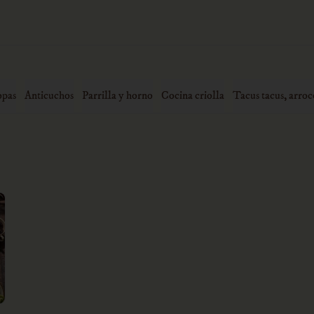
opas
Anticuchos
Parrilla y horno
Cocina criolla
Tacus tacus, arroc