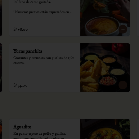
Relleno de carne guisada.

*Nuestros precios están expresados en 
soles e incluyen impuestos de ley y 
recargo al consumo.
S/ 58.00
Yucas panchita
Crocantes y cremosas con 5 salsas de ajíes 
caseros.
S/ 34.00
Aguadito
En punto espeso de pollo y gallina, 
arroz, papa amarilla, ají y culantro.
