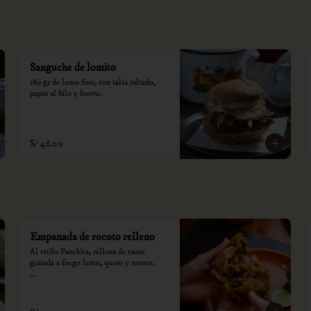
Sanguche de lomito
180 gr de lomo fino, con salsa saltado, 
papas al hilo y huevo.
S/ 46.00
Empanada de rocoto relleno
Al estilo Panchita, rellena de carne 
guisada a fuego lento, queso y rocoto.

*Nuestros precios están expresados en 
soles e incluyen impuestos de ley y 
recargo al consumo.