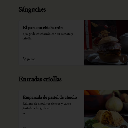
Sánguches
El pan con chicharrón
250 gr de chicharrón con su camote y 
criolla.
S/ 36.00
Entradas criollas
Empanada de pastel de choclo
Rellena de choclitos tiernos y carne 
guisada a fuego lento.

*Nuestros precios están expresados en 
soles e incluyen impuestos de ley y 
recargo al consumo.