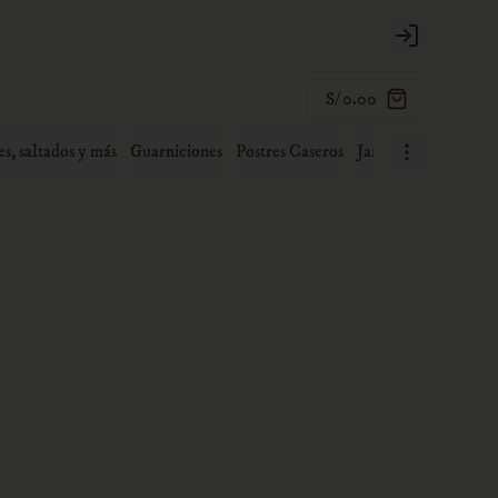
Login
S/ 0.00
es, saltados y más
Guarniciones
Postres Caseros
Jaranas familiares