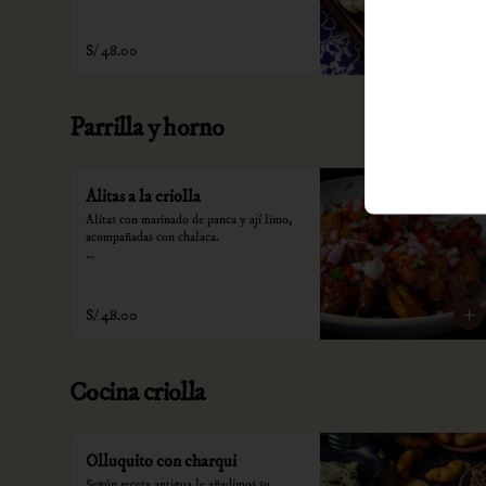
*Nuestros precios están expresados en 
soles e incluyen impuestos de ley y 
recargo al consumo.
S/ 48.00
Parrilla y horno
Alitas a la criolla
Alitas con marinado de panca y ají limo, 
acompañadas con chalaca.

*Nuestros precios están expresados en 
soles e incluyen impuestos de ley y 
recargo al consumo.
S/ 48.00
Cocina criolla
Olluquito con charqui
Según receta antigua le añadimos su 