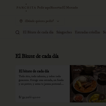
Pedir aquí
Reservas
El Mercado
¿Dónde quieres pedir?
El Bitute de cada día
Sánguches
Entradas criollas
S
El Bitute de cada día
-
20
%
El bitute de cada día
Todo rico, todo sabroso, y sobre todo 
generoso. Escoge una entrada, un fondo 
y un postre; y arma tu jarana personal.

*Nuestros precios están expresados en 
soles e incluyen impuestos de ley y 
S/ 39.20
S/ 49.00
recargo al consumo.