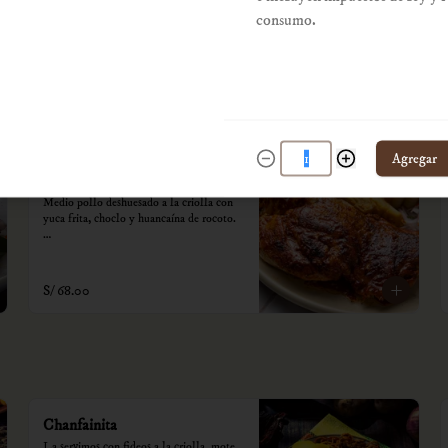
cremas.

consumo.
*Nuestros precios están expresados en 
S/ 79.00
soles e incluyen impuestos de ley y 
recargo al consumo.
Agregar
El pollo criollo
Medio pollo deshuesado a la criolla con 
yuca frita, choclo y huancaína de rocoto.

*Nuestros precios están expresados en 
soles e incluyen impuestos de ley y 
recargo al consumo.
S/ 68.00
Chanfainita
La servimos con fideos a la criolla, mote, 