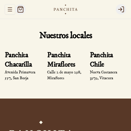
Abrir menu de navegación
Login
Nuestros locales
Panchita
Panchita
Panchita
Chacarilla
Miraflores
Chile
Avenida Primavera
Calle 2 de mayo 298,
Nueva Costanera
557, San Borja
Miraflores
3979, Vitacura