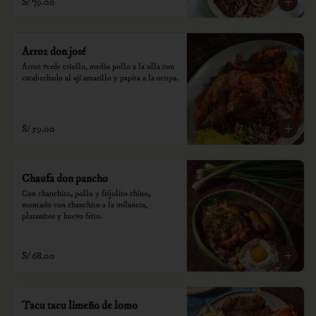
S/ 79.00
Arroz don josé
Arroz verde criollo, medio pollo a la olla con 
escabechado al ají amarillo y papita a la ocopa.
S/ 59.00
Chaufa don pancho
Con chanchito, pollo y frijolito chino, 
montado con chanchito a la milanesa, 
platanitos y huevo frito.
S/ 68.00
Tacu tacu limeño de lomo