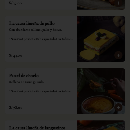
S/ 39.00
consumo.
La causa limeña de pollo
Con abundante relleno, palta y huevo.

*Nuestros precios están expresados en soles e 
incluyen impuestos de ley y recargo al 
consumo.
S/ 43.00
Pastel de choclo
Relleno de carne guisada.

*Nuestros precios están expresados en soles e 
incluyen impuestos de ley y recargo al 
consumo.
S/ 58.00
La causa limeña de langostinos