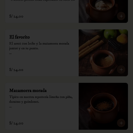
incluyen impuestos de ley y recargo al 
consumo.
S/ 24.00
El favorito
El arroz con leche y la mazamorra morada 
juntos y en su punto.

*Nuestros precios están expresados en soles e 
incluyen impuestos de ley y recargo al 
consumo.
S/ 24.00
Mazamorra morada
Típico en nuestra repostería limeña con piña, 
durazno y guindones.

*Nuestros precios están expresados en soles e 
incluyen impuestos de ley y recargo al 
consumo.
S/ 24.00