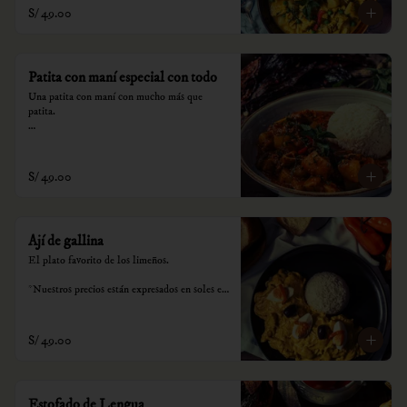
S/ 49.00
Patita con maní especial con todo
Una patita con maní con mucho más que 
patita.

*Nuestros precios están expresados en soles e 
incluyen impuestos de ley y recargo al 
consumo.
S/ 49.00
Ají de gallina
El plato favorito de los limeños.

*Nuestros precios están expresados en soles e 
incluyen impuestos de ley y recargo al 
consumo.
S/ 49.00
Estofado de Lengua