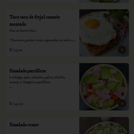
Tacu tacu de frejol canario
montado
Con su huevo frito.

*Nuestros precios están expresados en soles e 
incluyen impuestos de ley y recargo al 
S/ 23.00
consumo.
Ensalada parrillera
Lechuga, apio, rabanito, palta, cebolla,  
tomate y vinagreta parrillera.

*Nuestros precios están expresados en soles e 
incluyen impuestos de ley y recargo al 
consumo.
S/ 29.00
Ensalada cesars