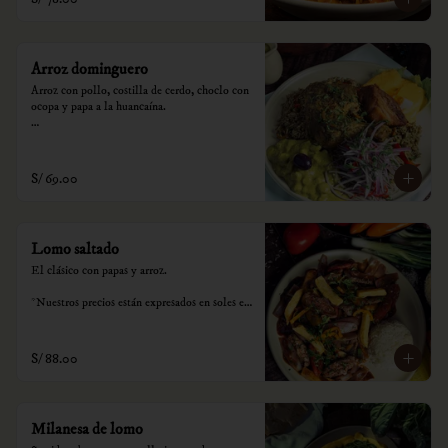
Arroz dominguero
Arroz con pollo, costilla de cerdo, choclo con 
ocopa y papa a la huancaína.

*Nuestros precios están expresados en soles e 
incluyen impuestos de ley y recargo al 
consumo.
S/ 69.00
Lomo saltado
El clásico con papas y arroz.

*Nuestros precios están expresados en soles e 
incluyen impuestos de ley y recargo al 
consumo.
S/ 88.00
Milanesa de lomo