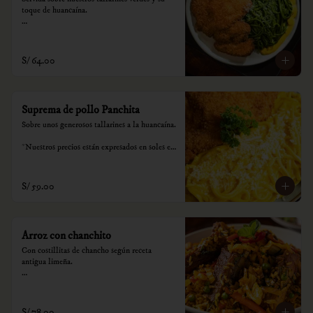
toque de huancaína.

*Nuestros precios están expresados en soles e 
incluyen impuestos de ley y recargo al 
consumo.
S/ 64.00
Suprema de pollo Panchita
Sobre unos generosos tallarines a la huancaína.

*Nuestros precios están expresados en soles e 
incluyen impuestos de ley y recargo al 
consumo.
S/ 59.00
Arroz con chanchito
Con costillitas de chancho según receta 
antigua limeña.

*Nuestros precios están expresados en soles e 
incluyen impuestos de ley y recargo al 
consumo.
S/ 78.00