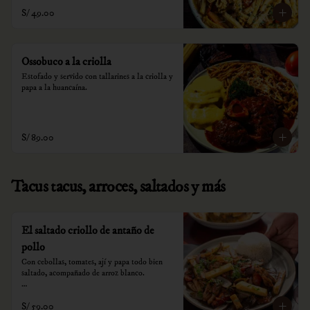
S/ 49.00
Ossobuco a la criolla
Estofado y servido con tallarines a la criolla y 
papa a la huancaína.
S/ 89.00
Tacus tacus, arroces, saltados y más
El saltado criollo de antaño de
pollo
Con cebollas, tomates, ají y papa todo bien 
saltado, acompañado de arroz blanco.

*Nuestros precios están expresados en soles e 
S/ 59.00
incluyen impuestos de ley y recargo al 