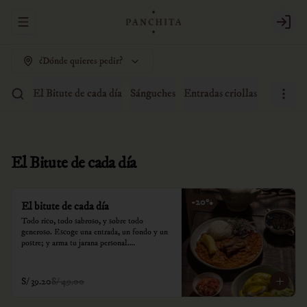
Abrir menu de navegación
Login
¿Dónde quieres pedir?
El Bitute de cada día
Sánguches
Entradas criollas
Sopas
A
El Bitute de cada día
-
20
%
El bitute de cada día
Todo rico, todo sabroso, y sobre todo 
generoso. Escoge una entrada, un fondo y un 
postre; y arma tu jarana personal.

*Nuestros precios están expresados en soles e 
incluyen impuestos de ley y recargo al 
S/ 39.20
S/ 49.00
consumo.