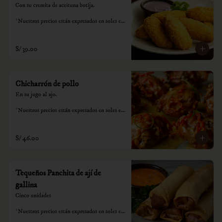
Con su cremita de aceituna botija.

*Nuestros precios están expresados en soles e 
incluyen impuestos de ley y recargo al 
consumo.
S/ 39.00
Chicharrón de pollo
En su jugo al ajo.

*Nuestros precios están expresados en soles e 
incluyen impuestos de ley y recargo al 
consumo.
S/ 46.00
Tequeños Panchita de ají de
gallina
Cinco unidades

*Nuestros precios están expresados en soles e 
incluyen impuestos de ley y recargo al 