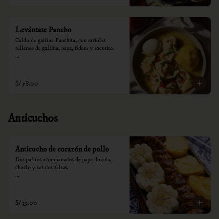
Levántate Pancho
Caldo de gallina Panchita, con ravioles 
rellenos de gallina, papa, fideos y rocotito.

*Nuestros precios están expresados en soles e 
incluyen impuestos de ley y recargo al 
consumo.
S/ 58.00
Anticuchos
Anticucho de corazón de pollo
Dos palitos acompañados de papa dorada, 
choclo y sus dos salsas.

*Nuestros precios están expresados en soles e 
incluyen impuestos de ley y recargo al 
consumo.
S/ 39.00