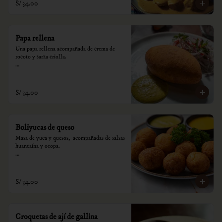
S/ 34.00
Papa rellena
Una papa rellena acompañada de crema de 
rocoto y sarza criolla.

*Nuestros precios están expresados en soles e 
incluyen impuestos de ley y recargo al 
consumo.
S/ 34.00
Boliyucas de queso
Masa de yuca y quesos,  acompañadas de salsas 
huancaína y ocopa.

*Nuestros precios están expresados en soles e 
incluyen impuestos de ley y recargo al 
consumo.
S/ 34.00
Croquetas de ají de gallina