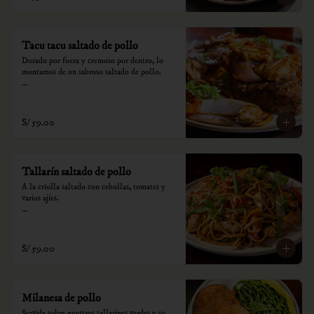
consumo.
Tacu tacu saltado de pollo
Dorado por fuera y cremoso por dentro, lo 
montamos de un sabroso saltado de pollo.

*Nuestros precios están expresados en soles e 
incluyen impuestos de ley y recargo al 
consumo.
S/ 59.00
Tallarín saltado de pollo
A la criolla saltado con cebollas, tomates y 
varios ajíes.

*Nuestros precios están expresados en soles e 
incluyen impuestos de ley y recargo al 
consumo.
S/ 59.00
Milanesa de pollo
Servida sobre nuestros tallarines verdes y su 