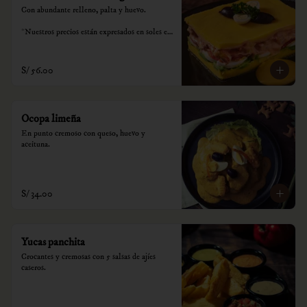
Con abundante relleno, palta y huevo.

*Nuestros precios están expresados en soles e 
incluyen impuestos de ley y recargo al 
consumo.
S/ 56.00
Ocopa limeña
En punto cremoso con queso, huevo y 
aceituna.
S/ 34.00
Yucas panchita
Crocantes y cremosas con 5 salsas de ajíes 
caseros.