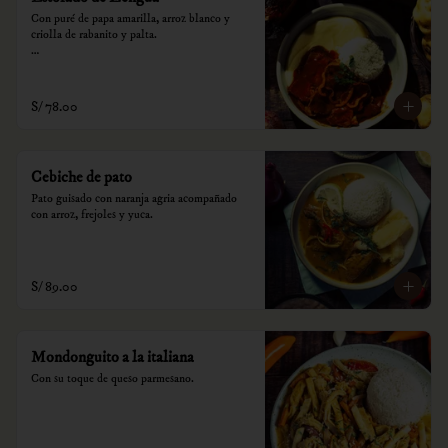
Con puré de papa amarilla, arroz blanco y 
criolla de rabanito y palta.

*Nuestros precios están expresados en soles e 
incluyen impuestos de ley y recargo al 
consumo.
S/ 78.00
Cebiche de pato
Pato guisado con naranja agria acompañado 
con arroz, frejoles y yuca.
S/ 89.00
Mondonguito a la italiana
Con su toque de queso parmesano.