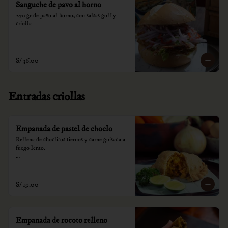
Sanguche de pavo al horno
250 gr de pavo al horno, con salsas golf y 
criolla
S/ 36.00
Entradas criollas
Empanada de pastel de choclo
Rellena de choclitos tiernos y carne guisada a 
fuego lento.

*Nuestros precios están expresados en soles e 
incluyen impuestos de ley y recargo al 
consumo.
S/ 19.00
Empanada de rocoto relleno