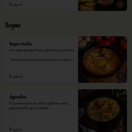
S/ 34.00
Sopas
Sopa criolla
Con carne picada, fideos, ají, huevo y pan frito.

*Nuestros precios están expresados en soles e 
incluyen impuestos de ley y recargo al 
consumo.
S/ 43.00
Aguadito
En punto espeso de pollo y gallina, arroz, 
papa amarilla, ají y culantro.

*Nuestros precios están expresados en soles e 
incluyen impuestos de ley y recargo al 
consumo.
S/ 43.00