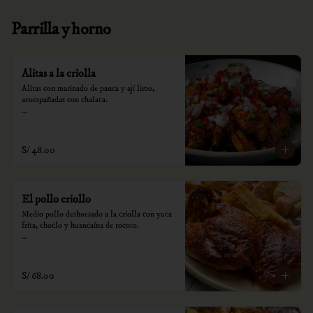
Parrilla y horno
Alitas a la criolla
Alitas con marinado de panca y ají limo, 
acompañadas con chalaca.

*Nuestros precios están expresados en soles e 
incluyen impuestos de ley y recargo al 
consumo.
S/ 48.00
El pollo criollo
Medio pollo deshuesado a la criolla con yuca 
frita, choclo y huancaína de rocoto.

*Nuestros precios están expresados en soles e 
incluyen impuestos de ley y recargo al 
consumo.
S/ 68.00