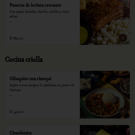
Panceta de lechon crocante
Con papas doradas, choclo, criolla y otras 
salsas.

*Nuestros precios están expresados en soles e 
incluyen impuestos de ley y recargo al 
consumo.
S/ 89.00
Cocina criolla
Olluquito con charqui
Según receta antigua le añadimos su punto de 
chalona.

*Nuestros precios están expresados en soles e 
incluyen impuestos de ley y recargo al 
consumo.
S/ 49.00
Chanfainita