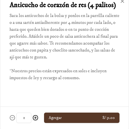
*Nuestros precios están expresados en soles e 
Anticucho de corazón de res (4 palitos)
incluyen impuestos de ley y recargo al 
consumo.
Saca los anticuchos de la bolsa y ponlos en la parrilla caliente
S/ 26.00
o a una sartén antiadherente por 4 minutos por cada lado, o
hasta que queden bien dorados o en tu punto de cocción
preferido. Añádele un poco de salsa anticuchera al final para
Budín panchita
que agarre más sabor. Te recomendamos acompañar los
Amelcochado con plátano, manzana, toque de 
ron y bañado en crema inglesa.

anticuchos con papita y choclito sancochado, y las salsas de
ají que más te gusten.
*Nuestros precios están expresados en soles e 
incluyen impuestos de ley y recargo al 
Política de Cookies
consumo.
S/ 26.00
*Nuestros precios están expresados en soles e incluyen
impuestos de ley y recargo al consumo.
Haga clic en Aceptar para permitir que Justo use cookies a fin de
personalizar este sitio, publicar anuncios y medir su eficiencia en
Churros con chocolate Junín
otras apps y sitios web, incluidas las redes sociales. Personalice sus
preferencias en Configuración de cookies. Conozca más sobre
nuestra
Política de Cookies
.
Configuración de cookies
Aceptar
Agregar
S/ 31.00
S/ 24.00