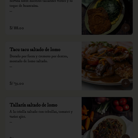
Servida sobre nuestros tallarines verdes y su 
toque de huancaína.

*Nuestros precios están expresados en soles e 
incluyen impuestos de ley y recargo al 
consumo.
S/ 88.00
Tacu tacu saltado de lomo
Dorado por fuera y cremoso por dentro, 
montado de lomo saltado.

*Nuestros precios están expresados en soles e 
incluyen impuestos de ley y recargo al 
consumo.
S/ 79.00
Tallarín saltado de lomo
A la criolla saltado con cebollas, tomates y 
varios ajíes.

*Nuestros precios están expresados en soles e 
incluyen impuestos de ley y recargo al 
consumo.