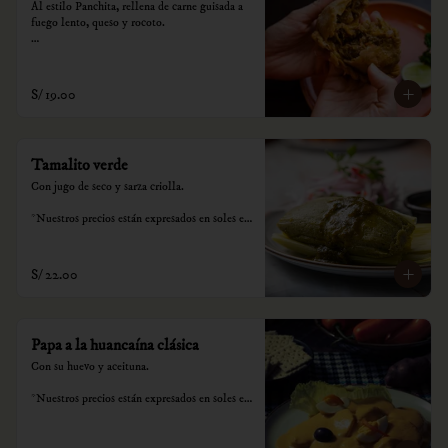
Al estilo Panchita, rellena de carne guisada a 
fuego lento, queso y rocoto.

*Nuestros precios están expresados en soles e 
incluyen impuestos de ley y recargo al 
consumo.
S/ 19.00
Tamalito verde
Con jugo de seco y sarza criolla.

*Nuestros precios están expresados en soles e 
incluyen impuestos de ley y recargo al 
consumo.
S/ 22.00
Papa a la huancaína clásica
Con su huevo y aceituna.

*Nuestros precios están expresados en soles e 
incluyen impuestos de ley y recargo al 
consumo.