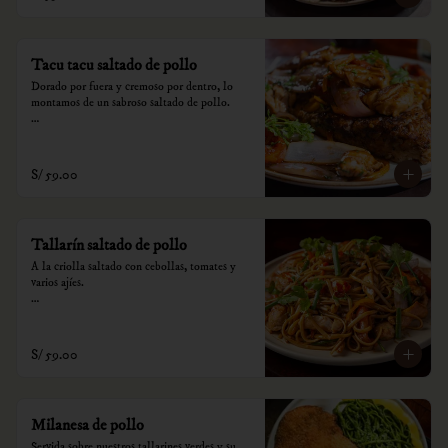
consumo.
Tacu tacu saltado de pollo
Dorado por fuera y cremoso por dentro, lo 
montamos de un sabroso saltado de pollo.

*Nuestros precios están expresados en soles e 
incluyen impuestos de ley y recargo al 
consumo.
S/ 59.00
Tallarín saltado de pollo
A la criolla saltado con cebollas, tomates y 
varios ajíes.

*Nuestros precios están expresados en soles e 
incluyen impuestos de ley y recargo al 
consumo.
S/ 59.00
Milanesa de pollo
Servida sobre nuestros tallarines verdes y su 