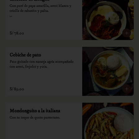
Con puré de papa amarilla, arroz blanco y 
criolla de rabanito y palta.

*Nuestros precios están expresados en soles e 
incluyen impuestos de ley y recargo al 
consumo.
S/ 78.00
Cebiche de pato
Pato guisado con naranja agria acompañado 
con arroz, frejoles y yuca.
S/ 89.00
Mondonguito a la italiana
Con su toque de queso parmesano.