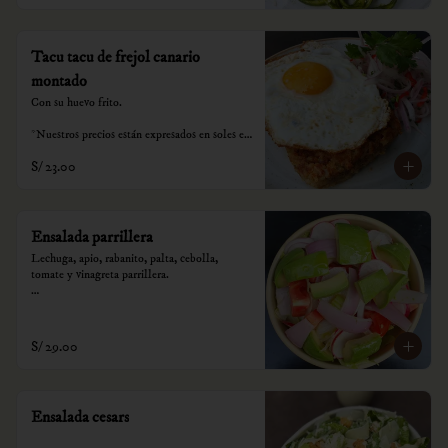
Tacu tacu de frejol canario
montado
Con su huevo frito.

*Nuestros precios están expresados en soles e 
incluyen impuestos de ley y recargo al 
S/ 23.00
consumo.
Ensalada parrillera
Lechuga, apio, rabanito, palta, cebolla,  
tomate y vinagreta parrillera.

*Nuestros precios están expresados en soles e 
incluyen impuestos de ley y recargo al 
consumo.
S/ 29.00
Ensalada cesars