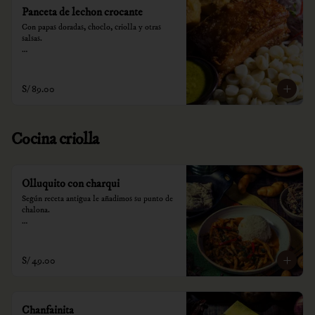
Panceta de lechon crocante
Con papas doradas, choclo, criolla y otras 
salsas.

*Nuestros precios están expresados en soles e 
incluyen impuestos de ley y recargo al 
consumo.
S/ 89.00
Cocina criolla
Olluquito con charqui
Según receta antigua le añadimos su punto de 
chalona.

*Nuestros precios están expresados en soles e 
incluyen impuestos de ley y recargo al 
consumo.
S/ 49.00
Chanfainita