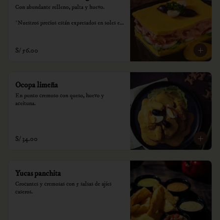
Con abundante relleno, palta y huevo.

*Nuestros precios están expresados en soles e 
incluyen impuestos de ley y recargo al 
consumo.
S/ 56.00
Ocopa limeña
En punto cremoso con queso, huevo y 
aceituna.
S/ 34.00
Yucas panchita
Crocantes y cremosas con 5 salsas de ajíes 
caseros.