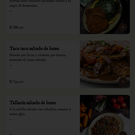
Servida sobre nuestros tallarines verdes y su 
toque de huancaína.

*Nuestros precios están expresados en soles e 
incluyen impuestos de ley y recargo al 
consumo.
S/ 88.00
Tacu tacu saltado de lomo
Dorado por fuera y cremoso por dentro, 
montado de lomo saltado.

*Nuestros precios están expresados en soles e 
incluyen impuestos de ley y recargo al 
consumo.
S/ 79.00
Tallarín saltado de lomo
A la criolla saltado con cebollas, tomates y 
varios ajíes.

*Nuestros precios están expresados en soles e 
incluyen impuestos de ley y recargo al 
consumo.