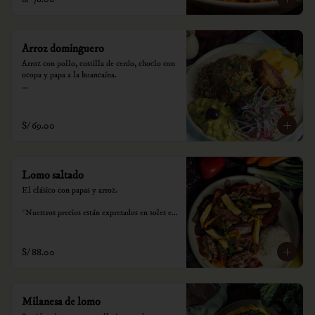
Arroz dominguero
Arroz con pollo, costilla de cerdo, choclo con 
ocopa y papa a la huancaína.

*Nuestros precios están expresados en soles e 
incluyen impuestos de ley y recargo al 
consumo.
S/ 69.00
Lomo saltado
El clásico con papas y arroz.

*Nuestros precios están expresados en soles e 
incluyen impuestos de ley y recargo al 
consumo.
S/ 88.00
Milanesa de lomo