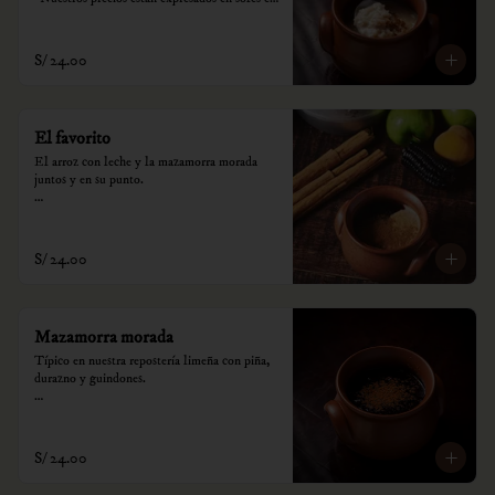
incluyen impuestos de ley y recargo al 
consumo.
S/ 24.00
El favorito
El arroz con leche y la mazamorra morada 
juntos y en su punto.

*Nuestros precios están expresados en soles e 
incluyen impuestos de ley y recargo al 
consumo.
S/ 24.00
Mazamorra morada
Típico en nuestra repostería limeña con piña, 
durazno y guindones.

*Nuestros precios están expresados en soles e 
incluyen impuestos de ley y recargo al 
consumo.
S/ 24.00