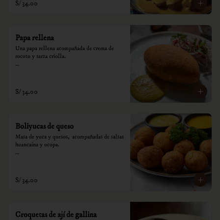
S/ 34.00
Papa rellena
Una papa rellena acompañada de crema de 
rocoto y sarza criolla.

*Nuestros precios están expresados en soles e 
incluyen impuestos de ley y recargo al 
consumo.
S/ 34.00
Boliyucas de queso
Masa de yuca y quesos,  acompañadas de salsas 
huancaína y ocopa.

*Nuestros precios están expresados en soles e 
incluyen impuestos de ley y recargo al 
consumo.
S/ 34.00
Croquetas de ají de gallina