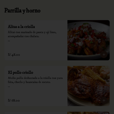
Parrilla y horno
Alitas a la criolla
Alitas con marinado de panca y ají limo, 
acompañadas con chalaca.

*Nuestros precios están expresados en soles e 
incluyen impuestos de ley y recargo al 
consumo.
S/ 48.00
El pollo criollo
Medio pollo deshuesado a la criolla con yuca 
frita, choclo y huancaína de rocoto.

*Nuestros precios están expresados en soles e 
incluyen impuestos de ley y recargo al 
consumo.
S/ 68.00