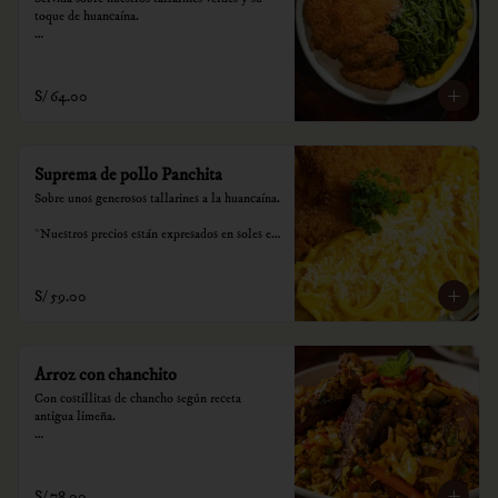
toque de huancaína.

*Nuestros precios están expresados en soles e 
incluyen impuestos de ley y recargo al 
consumo.
S/ 64.00
Suprema de pollo Panchita
Sobre unos generosos tallarines a la huancaína.

*Nuestros precios están expresados en soles e 
incluyen impuestos de ley y recargo al 
consumo.
S/ 59.00
Arroz con chanchito
Con costillitas de chancho según receta 
antigua limeña.

*Nuestros precios están expresados en soles e 
incluyen impuestos de ley y recargo al 
consumo.
S/ 78.00