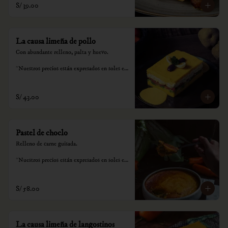
S/ 39.00
consumo.
La causa limeña de pollo
Con abundante relleno, palta y huevo.

*Nuestros precios están expresados en soles e 
incluyen impuestos de ley y recargo al 
consumo.
S/ 43.00
Pastel de choclo
Relleno de carne guisada.

*Nuestros precios están expresados en soles e 
incluyen impuestos de ley y recargo al 
consumo.
S/ 58.00
La causa limeña de langostinos