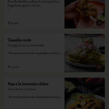
Al estilo Panchita, rellena de carne guisada a 
fuego lento, queso y rocoto.

*Nuestros precios están expresados en soles e 
incluyen impuestos de ley y recargo al 
consumo.
S/ 19.00
Tamalito verde
Con jugo de seco y sarza criolla.

*Nuestros precios están expresados en soles e 
incluyen impuestos de ley y recargo al 
consumo.
S/ 22.00
Papa a la huancaína clásica
Con su huevo y aceituna.

*Nuestros precios están expresados en soles e 
incluyen impuestos de ley y recargo al 
consumo.