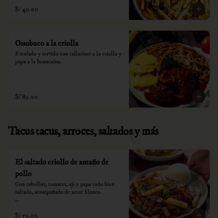
S/ 49.00
Ossobuco a la criolla
Estofado y servido con tallarines a la criolla y 
papa a la huancaína.
S/ 89.00
Tacus tacus, arroces, saltados y más
El saltado criollo de antaño de
pollo
Con cebollas, tomates, ají y papa todo bien 
saltado, acompañado de arroz blanco.

*Nuestros precios están expresados en soles e 
S/ 59.00
incluyen impuestos de ley y recargo al 