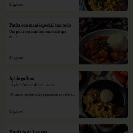
S/ 49.00
Patita con maní especial con todo
Una patita con maní con mucho más que 
patita.

*Nuestros precios están expresados en soles e 
incluyen impuestos de ley y recargo al 
consumo.
S/ 49.00
Ají de gallina
El plato favorito de los limeños.

*Nuestros precios están expresados en soles e 
incluyen impuestos de ley y recargo al 
consumo.
S/ 49.00
Estofado de Lengua