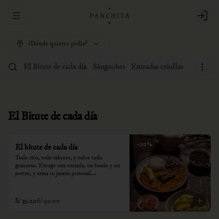
Abrir menu de navegación
Login
¿Dónde quieres pedir?
El Bitute de cada día
Sánguches
Entradas criollas
Sopas
A
El Bitute de cada día
-
20
%
El bitute de cada día
Todo rico, todo sabroso, y sobre todo 
generoso. Escoge una entrada, un fondo y un 
postre; y arma tu jarana personal.

*Nuestros precios están expresados en soles e 
incluyen impuestos de ley y recargo al 
S/ 39.20
S/ 49.00
consumo.