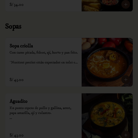
S/ 34.00
Sopas
Sopa criolla
Con carne picada, fideos, ají, huevo y pan frito.

*Nuestros precios están expresados en soles e 
incluyen impuestos de ley y recargo al 
consumo.
S/ 43.00
Aguadito
En punto espeso de pollo y gallina, arroz, 
papa amarilla, ají y culantro.

*Nuestros precios están expresados en soles e 
incluyen impuestos de ley y recargo al 
consumo.
S/ 43.00