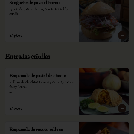
Sanguche de pavo al horno
250 gr de pavo al horno, con salsas golf y 
criolla
S/ 36.00
Entradas criollas
Empanada de pastel de choclo
Rellena de choclitos tiernos y carne guisada a 
fuego lento.

*Nuestros precios están expresados en soles e 
incluyen impuestos de ley y recargo al 
consumo.
S/ 19.00
Empanada de rocoto relleno