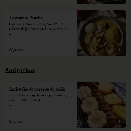
Levántate Pancho
Caldo de gallina Panchita, con ravioles 
rellenos de gallina, papa, fideos y rocotito.

*Nuestros precios están expresados en soles e 
incluyen impuestos de ley y recargo al 
consumo.
S/ 58.00
Anticuchos
Anticucho de corazón de pollo
Dos palitos acompañados de papa dorada, 
choclo y sus dos salsas.

*Nuestros precios están expresados en soles e 
incluyen impuestos de ley y recargo al 
consumo.
S/ 39.00