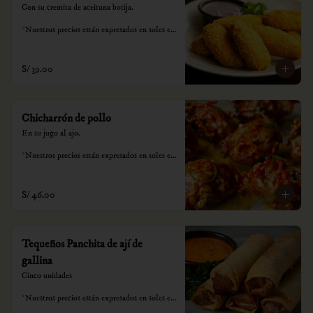
Con su cremita de aceituna botija.

*Nuestros precios están expresados en soles e 
incluyen impuestos de ley y recargo al 
consumo.
S/ 39.00
Chicharrón de pollo
En su jugo al ajo.

*Nuestros precios están expresados en soles e 
incluyen impuestos de ley y recargo al 
consumo.
S/ 46.00
Tequeños Panchita de ají de
gallina
Cinco unidades

*Nuestros precios están expresados en soles e 
incluyen impuestos de ley y recargo al 