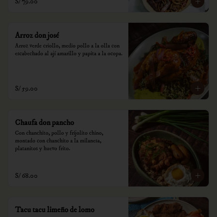
S/ 79.00
Arroz don josé
Arroz verde criollo, medio pollo a la olla con 
escabechado al ají amarillo y papita a la ocopa.
S/ 59.00
Chaufa don pancho
Con chanchito, pollo y frijolito chino, 
montado con chanchito a la milanesa, 
platanitos y huevo frito.
S/ 68.00
Tacu tacu limeño de lomo