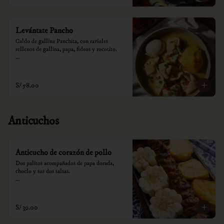
Levántate Pancho
Caldo de gallina Panchita, con ravioles 
rellenos de gallina, papa, fideos y rocotito.

*Nuestros precios están expresados en soles e 
incluyen impuestos de ley y recargo al 
consumo.
S/ 58.00
Anticuchos
Anticucho de corazón de pollo
Dos palitos acompañados de papa dorada, 
choclo y sus dos salsas.

*Nuestros precios están expresados en soles e 
incluyen impuestos de ley y recargo al 
consumo.
S/ 39.00