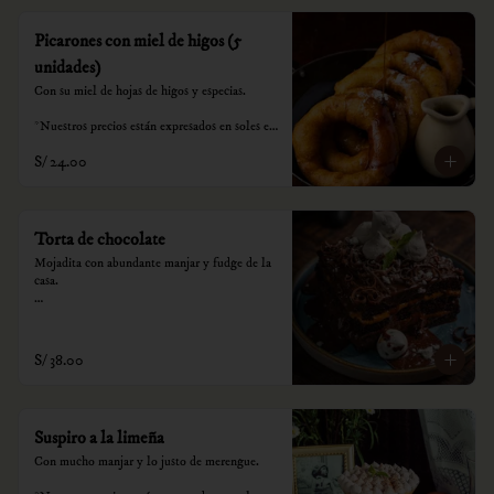
Picarones con miel de higos (5
unidades)
Con su miel de hojas de higos y especias.

*Nuestros precios están expresados en soles e 
incluyen impuestos de ley y recargo al 
S/ 24.00
consumo.
Torta de chocolate
Mojadita con abundante manjar y fudge de la 
casa.

*Nuestros precios están expresados en soles e 
incluyen impuestos de ley y recargo al 
consumo.
S/ 38.00
Suspiro a la limeña
Con mucho manjar y lo justo de merengue.
