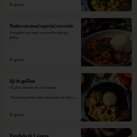
S/ 49.00
Patita con maní especial con todo
Una patita con maní con mucho más que 
patita.

*Nuestros precios están expresados en soles e 
incluyen impuestos de ley y recargo al 
consumo.
S/ 49.00
Ají de gallina
El plato favorito de los limeños.

*Nuestros precios están expresados en soles e 
incluyen impuestos de ley y recargo al 
consumo.
S/ 49.00
Estofado de Lengua