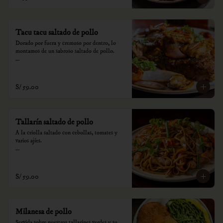
consumo.
Tacu tacu saltado de pollo
Dorado por fuera y cremoso por dentro, lo 
montamos de un sabroso saltado de pollo.

*Nuestros precios están expresados en soles e 
incluyen impuestos de ley y recargo al 
consumo.
S/ 59.00
Tallarín saltado de pollo
A la criolla saltado con cebollas, tomates y 
varios ajíes.

*Nuestros precios están expresados en soles e 
incluyen impuestos de ley y recargo al 
consumo.
S/ 59.00
Milanesa de pollo
Servida sobre nuestros tallarines verdes y su 