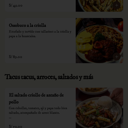
S/ 49.00
Ossobuco a la criolla
Estofado y servido con tallarines a la criolla y 
papa a la huancaína.
S/ 89.00
Tacus tacus, arroces, saltados y más
El saltado criollo de antaño de
pollo
Con cebollas, tomates, ají y papa todo bien 
saltado, acompañado de arroz blanco.

*Nuestros precios están expresados en soles e 
S/ 59.00
incluyen impuestos de ley y recargo al 