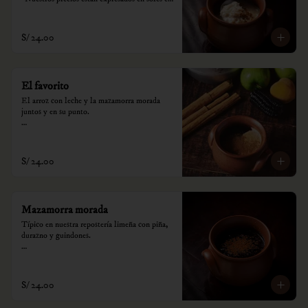
incluyen impuestos de ley y recargo al 
consumo.
S/ 24.00
El favorito
El arroz con leche y la mazamorra morada 
juntos y en su punto.

*Nuestros precios están expresados en soles e 
incluyen impuestos de ley y recargo al 
consumo.
S/ 24.00
Mazamorra morada
Típico en nuestra repostería limeña con piña, 
durazno y guindones.

*Nuestros precios están expresados en soles e 
incluyen impuestos de ley y recargo al 
consumo.
S/ 24.00