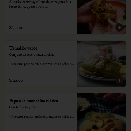
Al estilo Panchita, rellena de carne guisada a 
fuego lento, queso y rocoto.

*Nuestros precios están expresados en soles e 
incluyen impuestos de ley y recargo al 
consumo.
S/ 19.00
Tamalito verde
Con jugo de seco y sarza criolla.

*Nuestros precios están expresados en soles e 
incluyen impuestos de ley y recargo al 
consumo.
S/ 22.00
Papa a la huancaína clásica
Con su huevo y aceituna.

*Nuestros precios están expresados en soles e 
incluyen impuestos de ley y recargo al 
consumo.