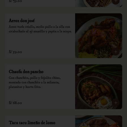
S/ 79.00
Arroz don josé
Arroz verde criollo, medio pollo a la olla con 
escabechado al ají amarillo y papita a la ocopa.
S/ 59.00
Chaufa don pancho
Con chanchito, pollo y frijolito chino, 
montado con chanchito a la milanesa, 
platanitos y huevo frito.
S/ 68.00
Tacu tacu limeño de lomo