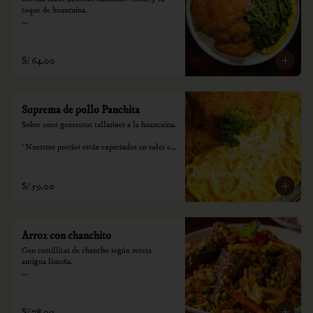
toque de huancaína.

*Nuestros precios están expresados en soles e 
incluyen impuestos de ley y recargo al 
consumo.
S/ 64.00
Suprema de pollo Panchita
Sobre unos generosos tallarines a la huancaína.

*Nuestros precios están expresados en soles e 
incluyen impuestos de ley y recargo al 
consumo.
S/ 59.00
Arroz con chanchito
Con costillitas de chancho según receta 
antigua limeña.

*Nuestros precios están expresados en soles e 
incluyen impuestos de ley y recargo al 
consumo.
S/ 78.00