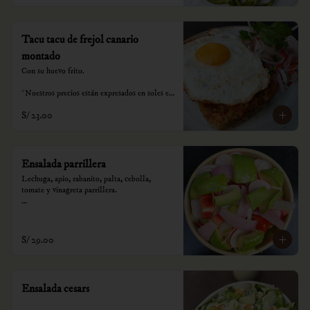
Tacu tacu de frejol canario
montado
Con su huevo frito.

*Nuestros precios están expresados en soles e 
incluyen impuestos de ley y recargo al 
S/ 23.00
consumo.
Ensalada parrillera
Lechuga, apio, rabanito, palta, cebolla,  
tomate y vinagreta parrillera.

*Nuestros precios están expresados en soles e 
incluyen impuestos de ley y recargo al 
consumo.
S/ 29.00
Ensalada cesars