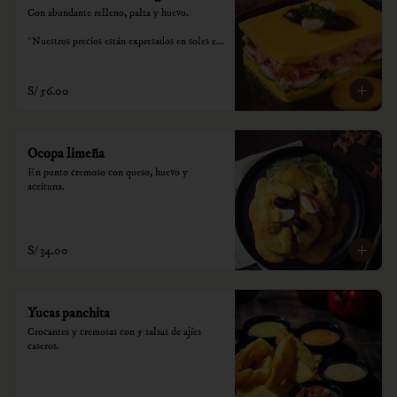
Con abundante relleno, palta y huevo.

*Nuestros precios están expresados en soles e 
incluyen impuestos de ley y recargo al 
consumo.
S/ 56.00
Ocopa limeña
En punto cremoso con queso, huevo y 
aceituna.
S/ 34.00
Yucas panchita
Crocantes y cremosas con 5 salsas de ajíes 
caseros.