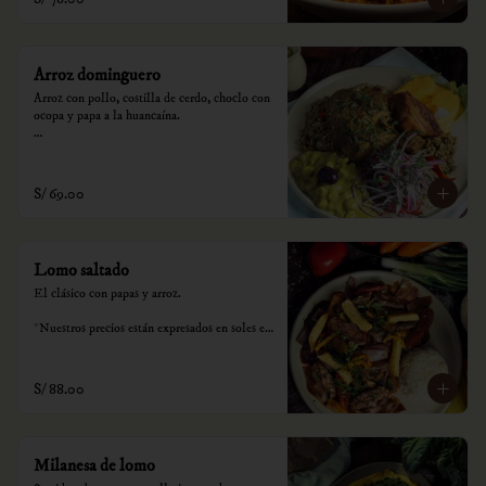
Arroz dominguero
Arroz con pollo, costilla de cerdo, choclo con 
ocopa y papa a la huancaína.

*Nuestros precios están expresados en soles e 
incluyen impuestos de ley y recargo al 
consumo.
S/ 69.00
Lomo saltado
El clásico con papas y arroz.

*Nuestros precios están expresados en soles e 
incluyen impuestos de ley y recargo al 
consumo.
S/ 88.00
Milanesa de lomo