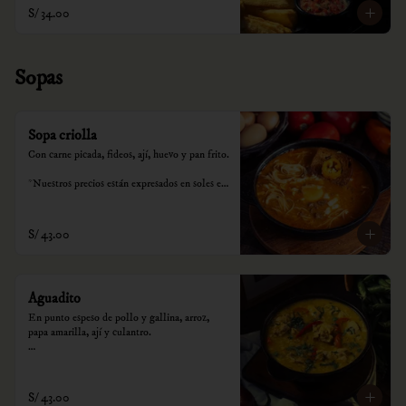
S/ 34.00
Sopas
Sopa criolla
Con carne picada, fideos, ají, huevo y pan frito.

*Nuestros precios están expresados en soles e 
incluyen impuestos de ley y recargo al 
consumo.
S/ 43.00
Aguadito
En punto espeso de pollo y gallina, arroz, 
papa amarilla, ají y culantro.

*Nuestros precios están expresados en soles e 
incluyen impuestos de ley y recargo al 
consumo.
S/ 43.00