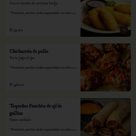
Con su cremita de aceituna botija.

*Nuestros precios están expresados en soles e 
incluyen impuestos de ley y recargo al 
consumo.
S/ 39.00
Chicharrón de pollo
En su jugo al ajo.

*Nuestros precios están expresados en soles e 
incluyen impuestos de ley y recargo al 
consumo.
S/ 46.00
Tequeños Panchita de ají de
gallina
Cinco unidades

*Nuestros precios están expresados en soles e 
incluyen impuestos de ley y recargo al 