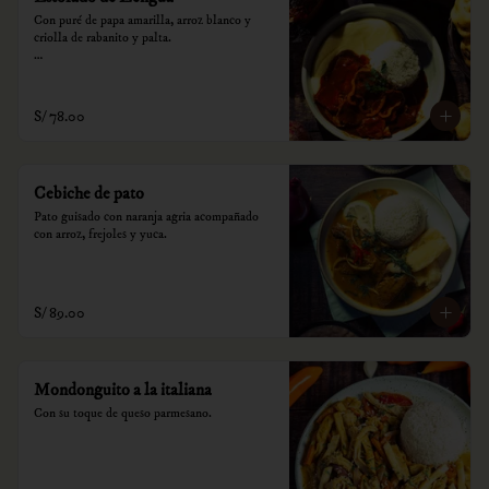
Con puré de papa amarilla, arroz blanco y 
criolla de rabanito y palta.

*Nuestros precios están expresados en soles e 
incluyen impuestos de ley y recargo al 
consumo.
S/ 78.00
Cebiche de pato
Pato guisado con naranja agria acompañado 
con arroz, frejoles y yuca.
S/ 89.00
Mondonguito a la italiana
Con su toque de queso parmesano.