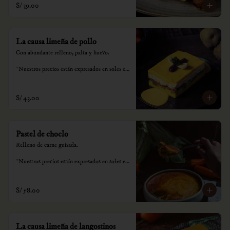
S/ 39.00
consumo.
La causa limeña de pollo
Con abundante relleno, palta y huevo.

*Nuestros precios están expresados en soles e 
incluyen impuestos de ley y recargo al 
consumo.
S/ 43.00
Pastel de choclo
Relleno de carne guisada.

*Nuestros precios están expresados en soles e 
incluyen impuestos de ley y recargo al 
consumo.
S/ 58.00
La causa limeña de langostinos