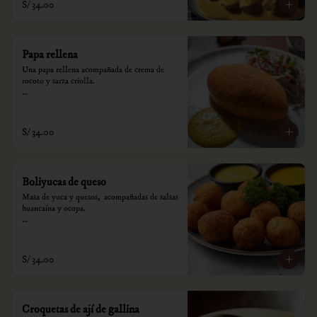
S/ 34.00
Papa rellena
Una papa rellena acompañada de crema de 
rocoto y sarza criolla.

*Nuestros precios están expresados en soles e 
incluyen impuestos de ley y recargo al 
consumo.
S/ 34.00
Boliyucas de queso
Masa de yuca y quesos,  acompañadas de salsas 
huancaína y ocopa.

*Nuestros precios están expresados en soles e 
incluyen impuestos de ley y recargo al 
consumo.
S/ 34.00
Croquetas de ají de gallina