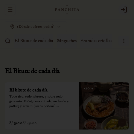
Abrir menu de navegación
Login
¿Dónde quieres pedir?
El Bitute de cada día
Sánguches
Entradas criollas
Sopas
A
El Bitute de cada día
-
20
%
El bitute de cada día
Todo rico, todo sabroso, y sobre todo 
generoso. Escoge una entrada, un fondo y un 
postre; y arma tu jarana personal.

*Nuestros precios están expresados en soles e 
incluyen impuestos de ley y recargo al 
S/ 39.20
S/ 49.00
consumo.