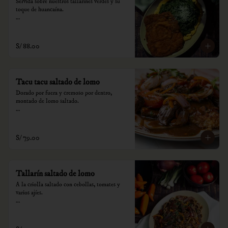
Servida sobre nuestros tallarines verdes y su 
toque de huancaína.

*Nuestros precios están expresados en soles e 
incluyen impuestos de ley y recargo al 
consumo.
S/ 88.00
Tacu tacu saltado de lomo
Dorado por fuera y cremoso por dentro, 
montado de lomo saltado.

*Nuestros precios están expresados en soles e 
incluyen impuestos de ley y recargo al 
consumo.
S/ 79.00
Tallarín saltado de lomo
A la criolla saltado con cebollas, tomates y 
varios ajíes.

*Nuestros precios están expresados en soles e 
incluyen impuestos de ley y recargo al 
consumo.