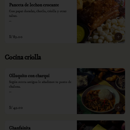
Panceta de lechon crocante
Con papas doradas, choclo, criolla y otras 
salsas.

*Nuestros precios están expresados en soles e 
incluyen impuestos de ley y recargo al 
consumo.
S/ 89.00
Cocina criolla
Olluquito con charqui
Según receta antigua le añadimos su punto de 
chalona.

*Nuestros precios están expresados en soles e 
incluyen impuestos de ley y recargo al 
consumo.
S/ 49.00
Chanfainita