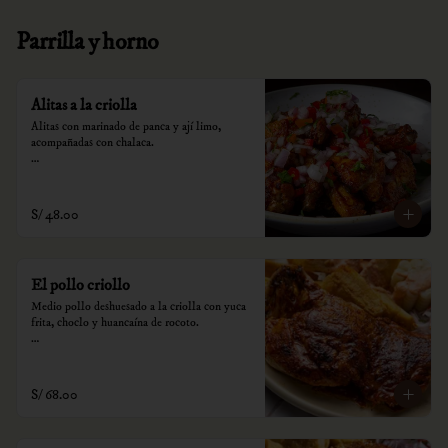
Parrilla y horno
Alitas a la criolla
Alitas con marinado de panca y ají limo, 
acompañadas con chalaca.

*Nuestros precios están expresados en soles e 
incluyen impuestos de ley y recargo al 
consumo.
S/ 48.00
El pollo criollo
Medio pollo deshuesado a la criolla con yuca 
frita, choclo y huancaína de rocoto.

*Nuestros precios están expresados en soles e 
incluyen impuestos de ley y recargo al 
consumo.
S/ 68.00