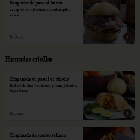
Sanguche de pavo al horno
250 gr de pavo al horno, con salsas golf y 
criolla
S/ 36.00
Entradas criollas
Empanada de pastel de choclo
Rellena de choclitos tiernos y carne guisada a 
fuego lento.

*Nuestros precios están expresados en soles e 
incluyen impuestos de ley y recargo al 
consumo.
S/ 19.00
Empanada de rocoto relleno