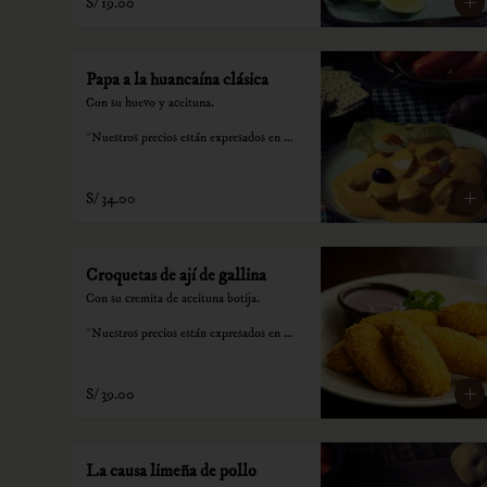
S/ 19.00
Papa a la huancaína clásica
Con su huevo y aceituna.

*Nuestros precios están expresados en 
soles e incluyen impuestos de ley y 
recargo al consumo.
S/ 34.00
Croquetas de ají de gallina
Con su cremita de aceituna botija.

*Nuestros precios están expresados en 
soles e incluyen impuestos de ley y 
recargo al consumo.
S/ 39.00
La causa limeña de pollo