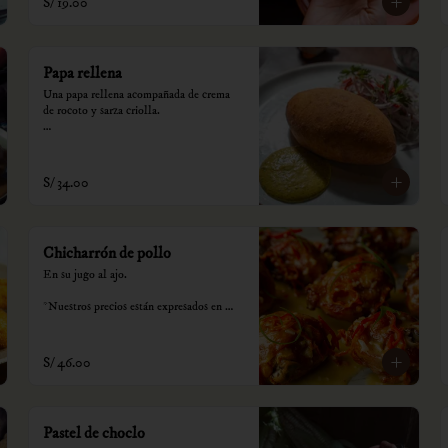
S/ 19.00
Papa rellena
Una papa rellena acompañada de crema 
de rocoto y sarza criolla.

*Nuestros precios están expresados en 
soles e incluyen impuestos de ley y 
recargo al consumo.
S/ 34.00
Chicharrón de pollo
En su jugo al ajo.

*Nuestros precios están expresados en 
soles e incluyen impuestos de ley y 
recargo al consumo.
S/ 46.00
Pastel de choclo