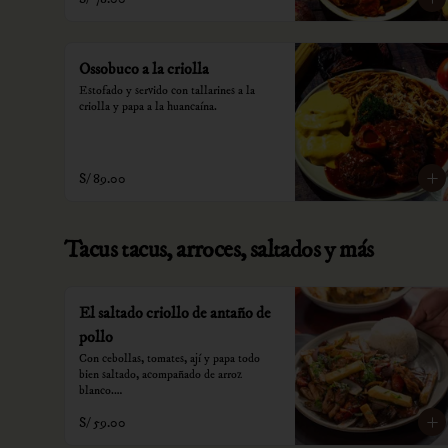
Ossobuco a la criolla
Estofado y servido con tallarines a la 
criolla y papa a la huancaína.
S/ 89.00
Tacus tacus, arroces, saltados y más
El saltado criollo de antaño de
pollo
Con cebollas, tomates, ají y papa todo 
bien saltado, acompañado de arroz 
blanco.

S/ 59.00
*Nuestros precios están expresados en 
soles e incluyen impuestos de ley y 