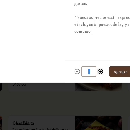
cremas.

gusten.
*Nuestros precios están expresados en 
S/ 79.00
soles e incluyen impuestos de ley y 
*Nuestros precios están expres
recargo al consumo.
e incluyen impuestos de ley y 
consumo.
El pollo criollo
Medio pollo deshuesado a la criolla con 
yuca frita, choclo y huancaína de rocoto.

Agregar
*Nuestros precios están expresados en 
soles e incluyen impuestos de ley y 
recargo al consumo.
S/ 68.00
Chanfainita
La servimos con fideos a la criolla, mote, 