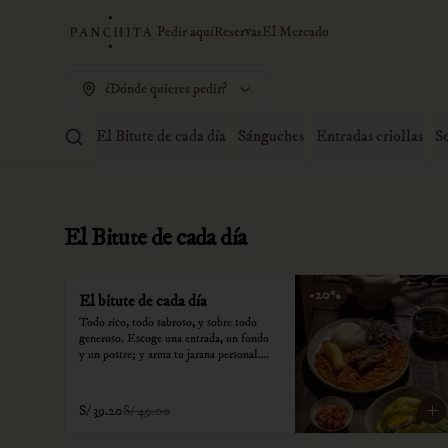
Pedir aquí
Reservas
El Mercado
¿Dónde quieres pedir?
El Bitute de cada día
Sánguches
Entradas criollas
S
El Bitute de cada día
-
20
%
El bitute de cada día
Todo rico, todo sabroso, y sobre todo 
generoso. Escoge una entrada, un fondo 
y un postre; y arma tu jarana personal.

*Nuestros precios están expresados en 
soles e incluyen impuestos de ley y 
S/ 39.20
S/ 49.00
recargo al consumo.