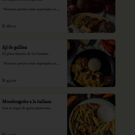
*Nuestros precios están expresados en 
soles e incluyen impuestos de ley y 
recargo al consumo.
S/ 68.00
Ají de gallina
El plato favorito de los limeños.

*Nuestros precios están expresados en 
soles e incluyen impuestos de ley y 
recargo al consumo.
S/ 49.00
Mondonguito a la italiana
Con su toque de queso parmesano.
S/ 49.00