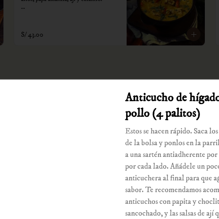
*Nuestros precios están expresados en 
soles e incluyen impuestos de ley y 
recargo al consumo.
S/ 43.00
Anticucho de hígad
Anticucho de hígado de pollo
pollo (4 palitos)
Dos palitos acompañados de papa dorada, 
choclo y sus dos salsas.

Estos se hacen rápido. Saca los
*Nuestros precios están expresados en 
de la bolsa y ponlos en la parri
soles e incluyen impuestos de ley y 
recargo al consumo.
a una sartén antiadherente por
S/ 39.00
por cada lado. Añádele un poco
anticuchera al final para que 
El súper piqueo yerbateros
sabor. Te recomendamos acom
Corazón de pollo, corazón de res, 
anticuchos con papita y chocli
choncholí, mollejitas de pollo, higadito 
sancochado, y las salsas de ají 
de pollo, pancita, papas doradas, choclo y 