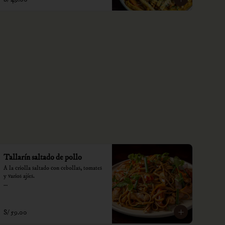
Tallarín saltado de pollo
A la criolla saltado con cebollas, tomates 
y varios ajíes.

*Nuestros precios están expresados en 
soles e incluyen impuestos de ley y 
recargo al consumo.
S/ 59.00