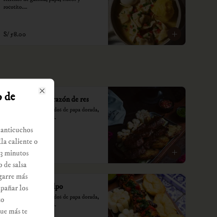
rocotito.

*Nuestros precios están expresados en 
soles e incluyen impuestos de ley y 
S/ 58.00
recargo al consumo.
o de
Anticucho de corazón de res
Close
Dos palitos acompañados de papa dorada, 
choclo y sus dos salsas.

 anticuchos
*Nuestros precios están expresados en 
lla caliente o
soles e incluyen impuestos de ley y 
recargo al consumo.
 3 minutos
S/ 49.00
 de salsa
agarre más
Anticucho de pulpo
pañar los
Dos palitos acompañados de papa dorada, 
to
choclo y sus dos salsas.

que más te