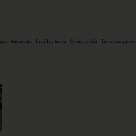
opas
Anticuchos
Parrilla y horno
Cocina criolla
Tacus tacus, arroc