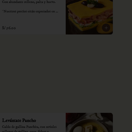
Con abundante relleno, palta y huevo.

*Nuestros precios están expresados en 
soles e incluyen impuestos de ley y 
recargo al consumo.
S/ 56.00
Levántate Pancho
Caldo de gallina Panchita, con ravioles 
rellenos de gallina, papa, fideos y 