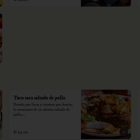
Tacu tacu saltado de pollo
Dorado por fuera y cremoso por dentro, 
lo montamos de un sabroso saltado de 
pollo.

*Nuestros precios están expresados en 
soles e incluyen impuestos de ley y 
S/ 59.00
recargo al consumo.