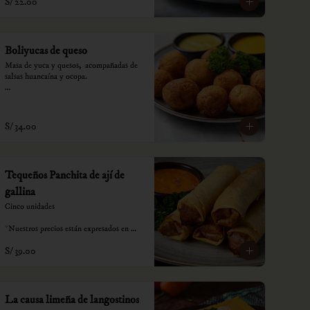
S/ 22.00
Boliyucas de queso
Masa de yuca y quesos,  acompañadas de 
salsas huancaína y ocopa.

*Nuestros precios están expresados en 
soles e incluyen impuestos de ley y 
recargo al consumo.
S/ 34.00
Tequeños Panchita de ají de
gallina
Cinco unidades

*Nuestros precios están expresados en 
soles e incluyen impuestos de ley y 
S/ 39.00
recargo al consumo.
La causa limeña de langostinos