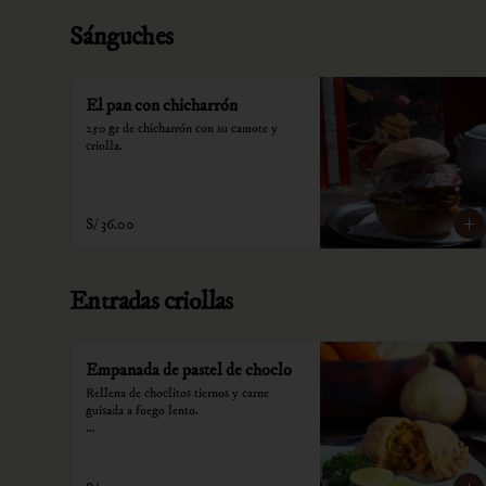
Sánguches
El pan con chicharrón
250 gr de chicharrón con su camote y 
criolla.
S/ 36.00
Entradas criollas
Empanada de pastel de choclo
Rellena de choclitos tiernos y carne 
guisada a fuego lento.

*Nuestros precios están expresados en 
soles e incluyen impuestos de ley y 
recargo al consumo.