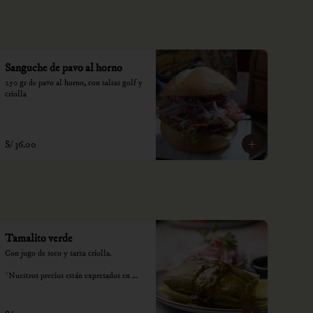
Sanguche de pavo al horno
250 gr de pavo al horno, con salsas golf y 
criolla
S/ 36.00
Tamalito verde
Con jugo de seco y sarza criolla.

*Nuestros precios están expresados en 
soles e incluyen impuestos de ley y 
recargo al consumo.