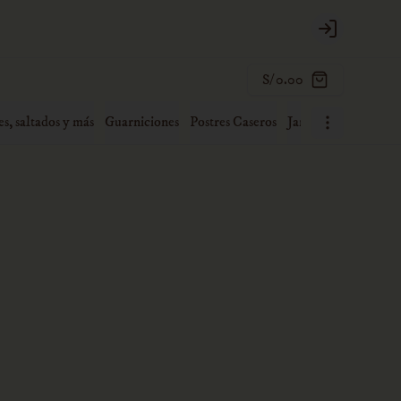
Login
S/ 0.00
es, saltados y más
Guarniciones
Postres Caseros
Jaranas familiares