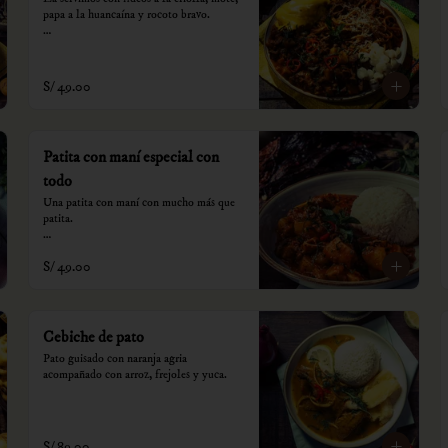
papa a la huancaína y rocoto bravo.

*Nuestros precios están expresados en 
soles e incluyen impuestos de ley y 
recargo al consumo.
S/ 49.00
Patita con maní especial con
todo
Una patita con maní con mucho más que 
patita.

*Nuestros precios están expresados en 
S/ 49.00
soles e incluyen impuestos de ley y 
recargo al consumo.
Cebiche de pato
Pato guisado con naranja agria 
acompañado con arroz, frejoles y yuca.
S/ 89.00