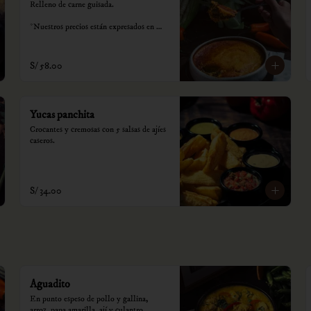
Relleno de carne guisada.

*Nuestros precios están expresados en 
soles e incluyen impuestos de ley y 
recargo al consumo.
S/ 58.00
Yucas panchita
Crocantes y cremosas con 5 salsas de ajíes 
caseros.
S/ 34.00
Aguadito
En punto espeso de pollo y gallina, 
arroz, papa amarilla, ají y culantro.
