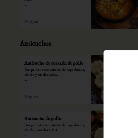
*Nuestros precios están expresados en 
soles e incluyen impuestos de ley y 
recargo al consumo.
S/ 43.00
Anticuchos
Anticucho de corazón de pollo
Dos palitos acompañados de papa dorada, 
choclo y sus dos salsas.

*Nuestros precios están expresados en 
soles e incluyen impuestos de ley y 
recargo al consumo.
S/ 39.00
Anticucho de pollo
Dos palitos acompañados de papa dorada, 
choclo y sus dos salsas.
