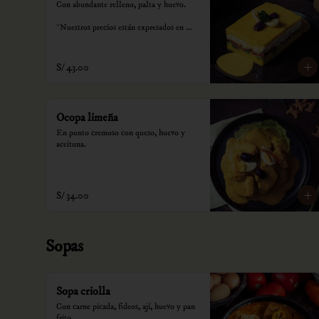
Con abundante relleno, palta y huevo.

*Nuestros precios están expresados en 
soles e incluyen impuestos de ley y 
recargo al consumo.
S/ 43.00
Ocopa limeña
En punto cremoso con queso, huevo y 
aceituna.
S/ 34.00
Sopas
Sopa criolla
Con carne picada, fideos, ají, huevo y pan 
frito.
