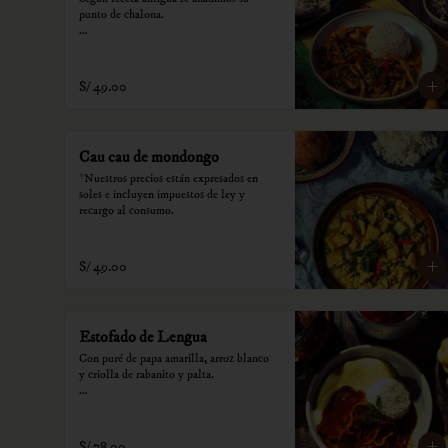
punto de chalona.

*Nuestros precios están expresados en 
soles e incluyen impuestos de ley y 
recargo al consumo.
S/ 49.00
Cau cau de mondongo
*Nuestros precios están expresados en 
soles e incluyen impuestos de ley y 
recargo al consumo.
S/ 49.00
Estofado de Lengua
Con puré de papa amarilla, arroz blanco 
y criolla de rabanito y palta.

*Nuestros precios están expresados en 
soles e incluyen impuestos de ley y 
recargo al consumo.
S/ 78.00