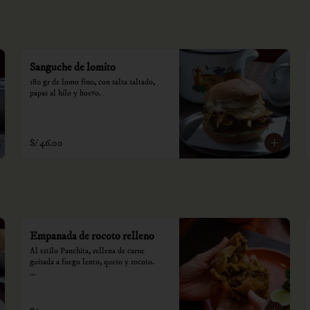
Sanguche de lomito
180 gr de lomo fino, con salsa saltado, 
papas al hilo y huevo.
S/ 46.00
Empanada de rocoto relleno
Al estilo Panchita, rellena de carne 
guisada a fuego lento, queso y rocoto.

*Nuestros precios están expresados en 
soles e incluyen impuestos de ley y 
recargo al consumo.