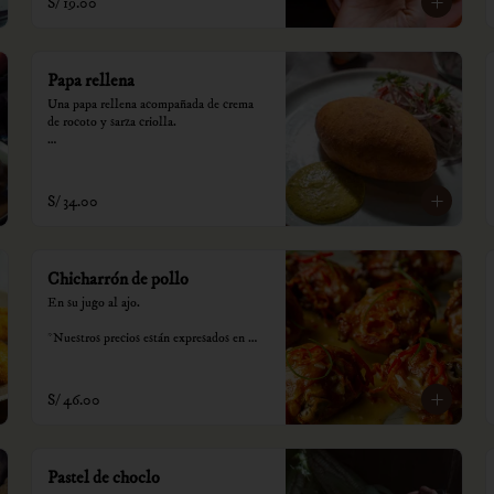
S/ 19.00
Papa rellena
Una papa rellena acompañada de crema 
de rocoto y sarza criolla.

*Nuestros precios están expresados en 
soles e incluyen impuestos de ley y 
recargo al consumo.
S/ 34.00
Chicharrón de pollo
En su jugo al ajo.

*Nuestros precios están expresados en 
soles e incluyen impuestos de ley y 
recargo al consumo.
S/ 46.00
Pastel de choclo