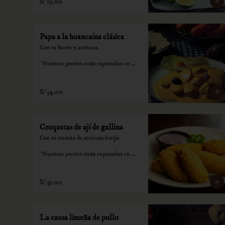
S/ 19.00
Papa a la huancaína clásica
Con su huevo y aceituna.

*Nuestros precios están expresados en 
soles e incluyen impuestos de ley y 
recargo al consumo.
S/ 34.00
Croquetas de ají de gallina
Con su cremita de aceituna botija.

*Nuestros precios están expresados en 
soles e incluyen impuestos de ley y 
recargo al consumo.
S/ 39.00
La causa limeña de pollo