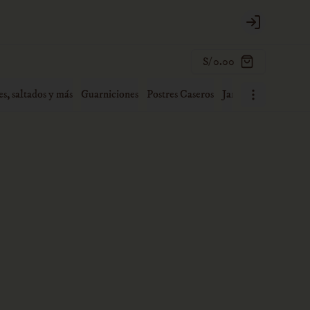
Login
S/ 0.00
es, saltados y más
Guarniciones
Postres Caseros
Jaranas familiares