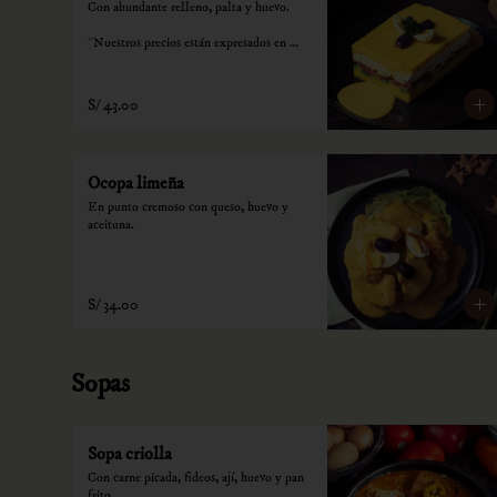
Con abundante relleno, palta y huevo.

*Nuestros precios están expresados en 
soles e incluyen impuestos de ley y 
recargo al consumo.
S/ 43.00
Ocopa limeña
En punto cremoso con queso, huevo y 
aceituna.
S/ 34.00
Sopas
Sopa criolla
Con carne picada, fideos, ají, huevo y pan 
frito.
