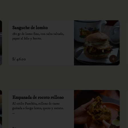
Sanguche de lomito
180 gr de lomo fino, con salsa saltado, 
papas al hilo y huevo.
S/ 46.00
Empanada de rocoto relleno
Al estilo Panchita, rellena de carne 
guisada a fuego lento, queso y rocoto.

*Nuestros precios están expresados en 
soles e incluyen impuestos de ley y 
recargo al consumo.