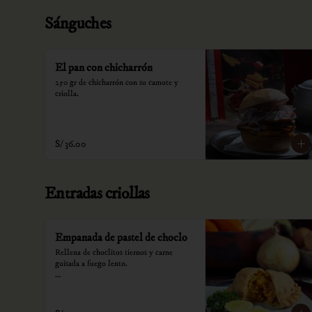
Sánguches
El pan con chicharrón
250 gr de chicharrón con su camote y 
criolla.
S/ 36.00
Entradas criollas
Empanada de pastel de choclo
Rellena de choclitos tiernos y carne 
guisada a fuego lento.

*Nuestros precios están expresados en 
soles e incluyen impuestos de ley y 
recargo al consumo.