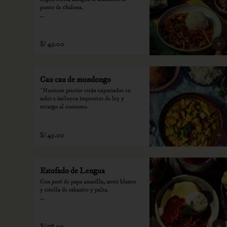
punto de chalona.

*Nuestros precios están expresados en 
soles e incluyen impuestos de ley y 
recargo al consumo.
S/ 49.00
Cau cau de mondongo
*Nuestros precios están expresados en 
soles e incluyen impuestos de ley y 
recargo al consumo.
S/ 49.00
Estofado de Lengua
Con puré de papa amarilla, arroz blanco 
y criolla de rabanito y palta.

*Nuestros precios están expresados en 
soles e incluyen impuestos de ley y 
recargo al consumo.
S/ 78.00