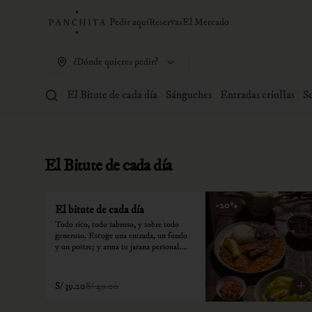
Pedir aquí
Reservas
El Mercado
¿Dónde quieres pedir?
El Bitute de cada día
Sánguches
Entradas criollas
S
El Bitute de cada día
-
20
%
El bitute de cada día
Todo rico, todo sabroso, y sobre todo 
generoso. Escoge una entrada, un fondo 
y un postre; y arma tu jarana personal.

*Nuestros precios están expresados en 
soles e incluyen impuestos de ley y 
S/ 39.20
S/ 49.00
recargo al consumo.