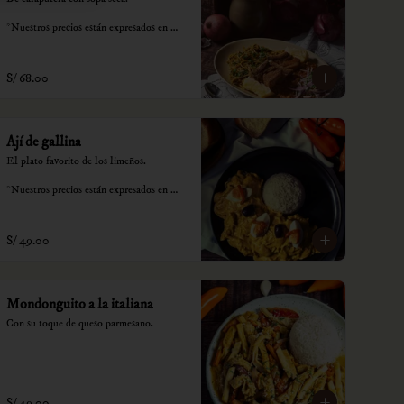
*Nuestros precios están expresados en 
soles e incluyen impuestos de ley y 
recargo al consumo.
S/ 68.00
Ají de gallina
El plato favorito de los limeños.

*Nuestros precios están expresados en 
soles e incluyen impuestos de ley y 
recargo al consumo.
S/ 49.00
Mondonguito a la italiana
Con su toque de queso parmesano.
S/ 49.00