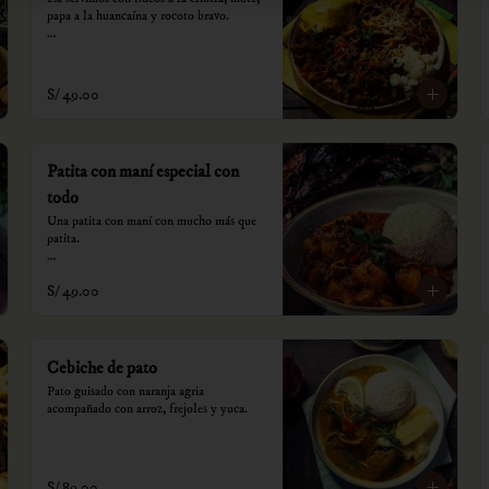
papa a la huancaína y rocoto bravo.

*Nuestros precios están expresados en 
soles e incluyen impuestos de ley y 
recargo al consumo.
S/ 49.00
Patita con maní especial con
todo
Una patita con maní con mucho más que 
patita.

*Nuestros precios están expresados en 
S/ 49.00
soles e incluyen impuestos de ley y 
recargo al consumo.
Cebiche de pato
Pato guisado con naranja agria 
acompañado con arroz, frejoles y yuca.
S/ 89.00