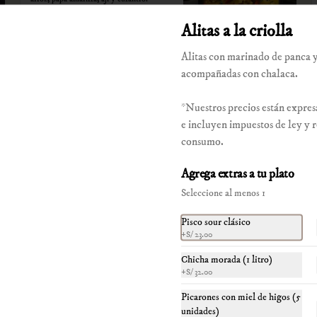
*Nuestros precios están expresados en 
Alitas a la criolla
soles e incluyen impuestos de ley y 
recargo al consumo.
S/ 43.00
Alitas con marinado de panca y
acompañadas con chalaca.
*Nuestros precios están expres
e incluyen impuestos de ley y 
consumo.
Anticucho de hígado de pollo
Dos palitos acompañados de papa dorada, 
Agrega extras a tu plato
choclo y sus dos salsas.

Seleccione al menos 1
*Nuestros precios están expresados en 
soles e incluyen impuestos de ley y 
recargo al consumo.
Pisco sour clásico
S/ 39.00
+
S/ 23.00
Chicha morada (1 litro)
El súper piqueo yerbateros
+
S/ 32.00
Corazón de pollo, corazón de res, 
Picarones con miel de higos (5
choncholí, mollejitas de pollo, higadito 
unidades)
de pollo, pancita, papas doradas, choclo y 