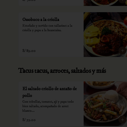
Ossobuco a la criolla
Estofado y servido con tallarines a la 
criolla y papa a la huancaína.
S/ 89.00
Tacus tacus, arroces, saltados y más
El saltado criollo de antaño de
pollo
Con cebollas, tomates, ají y papa todo 
bien saltado, acompañado de arroz 
blanco.

S/ 59.00
*Nuestros precios están expresados en 
soles e incluyen impuestos de ley y 