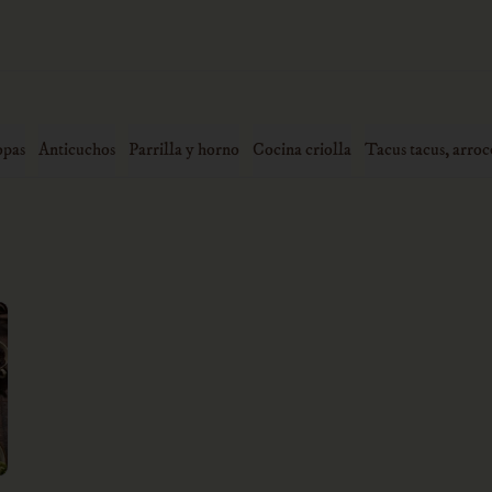
opas
Anticuchos
Parrilla y horno
Cocina criolla
Tacus tacus, arroc