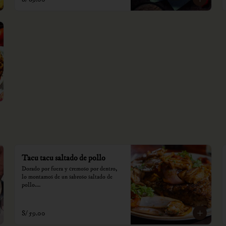
Tacu tacu saltado de pollo
Dorado por fuera y cremoso por dentro, 
lo montamos de un sabroso saltado de 
pollo.

*Nuestros precios están expresados en 
soles e incluyen impuestos de ley y 
S/ 59.00
recargo al consumo.