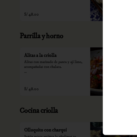
*Nuestros precios están expresados en 
soles e incluyen impuestos de ley y 
recargo al consumo.
S/ 48.00
Parrilla y horno
Alitas a la criolla
Alitas con marinado de panca y ají limo, 
acompañadas con chalaca.

*Nuestros precios están expresados en 
soles e incluyen impuestos de ley y 
recargo al consumo.
S/ 48.00
Cocina criolla
Olluquito con charqui
Según receta antigua le añadimos su 