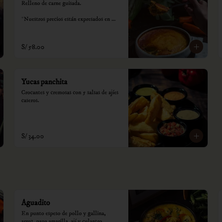
Relleno de carne guisada.

*Nuestros precios están expresados en 
soles e incluyen impuestos de ley y 
recargo al consumo.
S/ 58.00
Yucas panchita
Crocantes y cremosas con 5 salsas de ajíes 
caseros.
S/ 34.00
Aguadito
En punto espeso de pollo y gallina, 
arroz, papa amarilla, ají y culantro.
