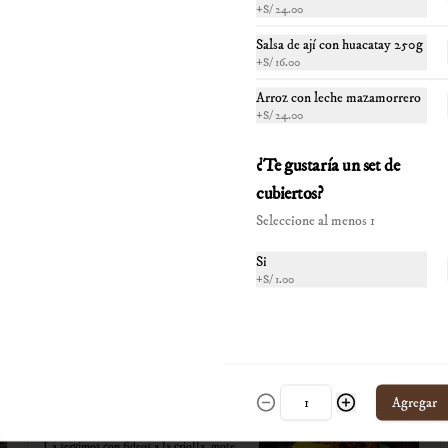
cremas.

+
S/ 24.00
*Nuestros precios están expresados en 
Salsa de ají con huacatay 250g
S/ 79.00
soles e incluyen impuestos de ley y 
+
S/ 16.00
recargo al consumo.
Arroz con leche mazamorrero
+
S/ 24.00
¿Te gustaría un set de
El pollo criollo
cubiertos?
Medio pollo deshuesado a la criolla con 
yuca frita, choclo y huancaína de rocoto.

Seleccione al menos 1
*Nuestros precios están expresados en 
Si
soles e incluyen impuestos de ley y 
+
S/ 1.00
recargo al consumo.
S/ 68.00
Agregar
Chanfainita
La servimos con fideos a la criolla, mote, 