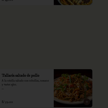
Tallarín saltado de pollo
A la criolla saltado con cebollas, tomates 
y varios ajíes.

*Nuestros precios están expresados en 
soles e incluyen impuestos de ley y 
recargo al consumo.
S/ 59.00