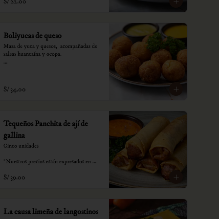
S/ 22.00
Boliyucas de queso
Masa de yuca y quesos,  acompañadas de 
salsas huancaína y ocopa.

*Nuestros precios están expresados en 
soles e incluyen impuestos de ley y 
recargo al consumo.
S/ 34.00
Tequeños Panchita de ají de
gallina
Cinco unidades

*Nuestros precios están expresados en 
soles e incluyen impuestos de ley y 
S/ 39.00
recargo al consumo.
La causa limeña de langostinos