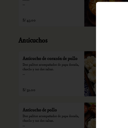
*Nuestros precios están expresados en 
soles e incluyen impuestos de ley y 
recargo al consumo.
S/ 43.00
Anticuchos
Anticucho de corazón de pollo
Dos palitos acompañados de papa dorada, 
choclo y sus dos salsas.

*Nuestros precios están expresados en 
soles e incluyen impuestos de ley y 
recargo al consumo.
S/ 39.00
Anticucho de pollo
Dos palitos acompañados de papa dorada, 
choclo y sus dos salsas.
