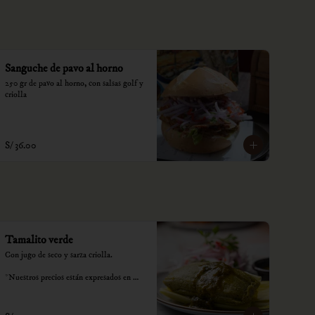
Sanguche de pavo al horno
250 gr de pavo al horno, con salsas golf y 
criolla
S/ 36.00
Tamalito verde
Con jugo de seco y sarza criolla.

*Nuestros precios están expresados en 
soles e incluyen impuestos de ley y 
recargo al consumo.