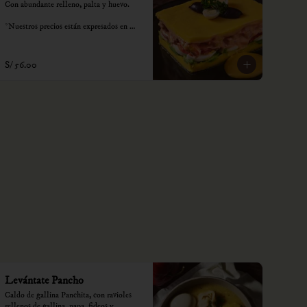
Con abundante relleno, palta y huevo.

*Nuestros precios están expresados en 
soles e incluyen impuestos de ley y 
recargo al consumo.
S/ 56.00
Levántate Pancho
Caldo de gallina Panchita, con ravioles 
rellenos de gallina, papa, fideos y 