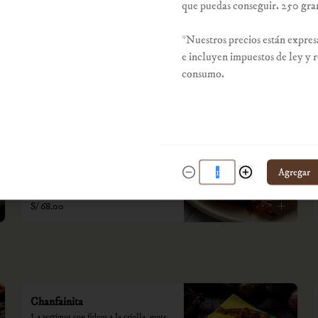
que puedas conseguir. 250 gr
cremas.

*Nuestros precios están expresados en 
S/ 79.00
*Nuestros precios están expres
soles e incluyen impuestos de ley y 
recargo al consumo.
e incluyen impuestos de ley y 
consumo.
El pollo criollo
Medio pollo deshuesado a la criolla con 
yuca frita, choclo y huancaína de rocoto.

Agregar
*Nuestros precios están expresados en 
soles e incluyen impuestos de ley y 
recargo al consumo.
S/ 68.00
Chanfainita
La servimos con fideos a la criolla, mote, 