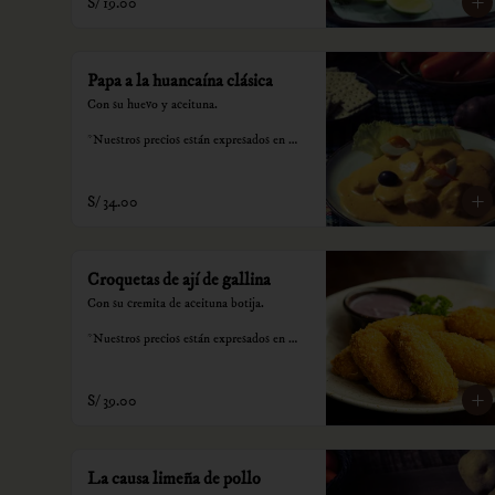
S/ 19.00
Papa a la huancaína clásica
Con su huevo y aceituna.

*Nuestros precios están expresados en 
soles e incluyen impuestos de ley y 
recargo al consumo.
S/ 34.00
Croquetas de ají de gallina
Con su cremita de aceituna botija.

*Nuestros precios están expresados en 
soles e incluyen impuestos de ley y 
recargo al consumo.
S/ 39.00
La causa limeña de pollo