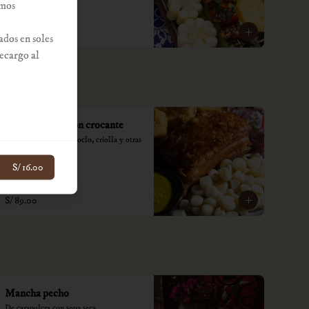
amos
*Nuestros precios están expresados en 
soles e incluyen impuestos de ley y 
recargo al consumo.
S/ 89.00
ados en soles
recargo al
Panceta de lechon crocante
Con papas doradas, choclo, criolla y otras 
salsas.

S/ 16.00
*Nuestros precios están expresados en 
soles e incluyen impuestos de ley y 
recargo al consumo.
S/ 89.00
Mancha pecho
De carapulcra con sopa seca.
