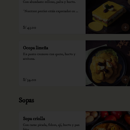
Con abundante relleno, palta y huevo.

*Nuestros precios están expresados en 
soles e incluyen impuestos de ley y 
recargo al consumo.
S/ 43.00
Ocopa limeña
En punto cremoso con queso, huevo y 
aceituna.
S/ 34.00
Sopas
Sopa criolla
Con carne picada, fideos, ají, huevo y pan 
frito.
