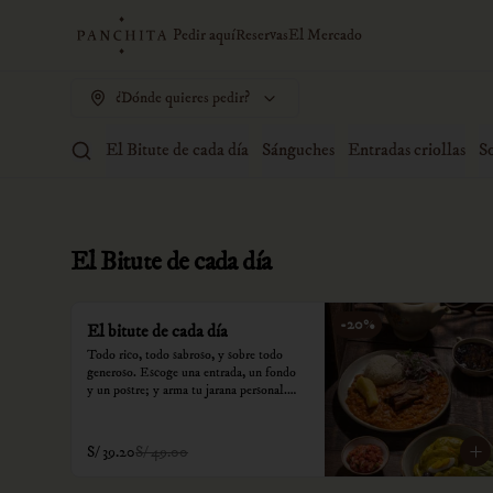
Pedir aquí
Reservas
El Mercado
¿Dónde quieres pedir?
El Bitute de cada día
Sánguches
Entradas criollas
S
El Bitute de cada día
-
20
%
El bitute de cada día
Todo rico, todo sabroso, y sobre todo 
generoso. Escoge una entrada, un fondo 
y un postre; y arma tu jarana personal.

*Nuestros precios están expresados en 
soles e incluyen impuestos de ley y 
S/ 39.20
S/ 49.00
recargo al consumo.