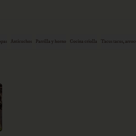
opas
Anticuchos
Parrilla y horno
Cocina criolla
Tacus tacus, arroc