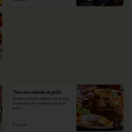
Tacu tacu saltado de pollo
Dorado por fuera y cremoso por dentro, 
lo montamos de un sabroso saltado de 
pollo.

*Nuestros precios están expresados en 
soles e incluyen impuestos de ley y 
S/ 59.00
recargo al consumo.