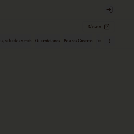
Login
S/ 0.00
es, saltados y más
Guarniciones
Postres Caseros
Jaranas familiares