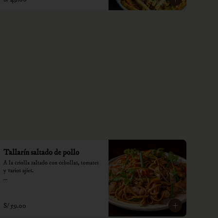
Tallarín saltado de pollo
A la criolla saltado con cebollas, tomates 
y varios ajíes.

*Nuestros precios están expresados en 
soles e incluyen impuestos de ley y 
recargo al consumo.
S/ 59.00