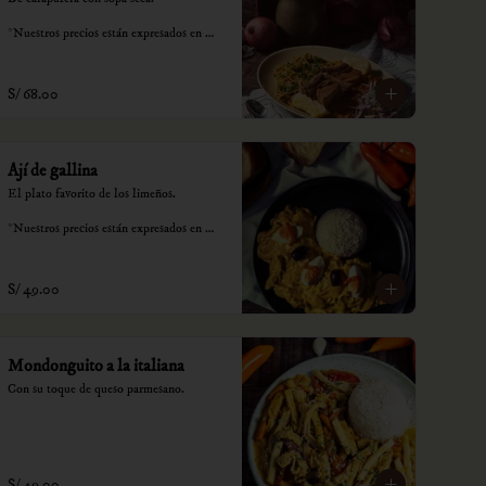
*Nuestros precios están expresados en 
soles e incluyen impuestos de ley y 
recargo al consumo.
S/ 68.00
Ají de gallina
El plato favorito de los limeños.

*Nuestros precios están expresados en 
soles e incluyen impuestos de ley y 
recargo al consumo.
S/ 49.00
Mondonguito a la italiana
Con su toque de queso parmesano.
S/ 49.00