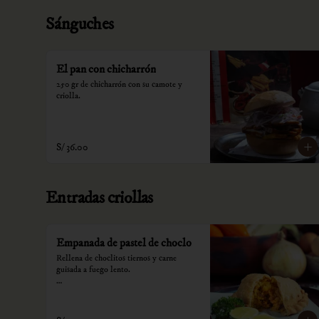
Sánguches
El pan con chicharrón
250 gr de chicharrón con su camote y 
criolla.
S/ 36.00
Entradas criollas
Empanada de pastel de choclo
Rellena de choclitos tiernos y carne 
guisada a fuego lento.

*Nuestros precios están expresados en 
soles e incluyen impuestos de ley y 
recargo al consumo.