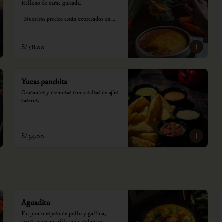
Relleno de carne guisada.

*Nuestros precios están expresados en 
soles e incluyen impuestos de ley y 
recargo al consumo.
S/ 58.00
Yucas panchita
Crocantes y cremosas con 5 salsas de ajíes 
caseros.
S/ 34.00
Aguadito
En punto espeso de pollo y gallina, 
arroz, papa amarilla, ají y culantro.
