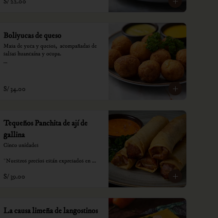
S/ 22.00
Boliyucas de queso
Masa de yuca y quesos,  acompañadas de 
salsas huancaína y ocopa.

*Nuestros precios están expresados en 
soles e incluyen impuestos de ley y 
recargo al consumo.
S/ 34.00
Tequeños Panchita de ají de
gallina
Cinco unidades

*Nuestros precios están expresados en 
soles e incluyen impuestos de ley y 
S/ 39.00
recargo al consumo.
La causa limeña de langostinos