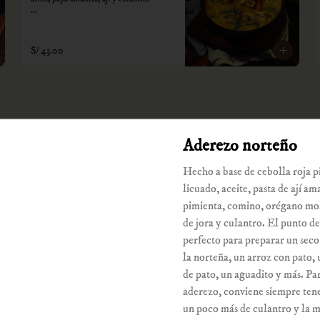
*Nuestros precios están expresados en 
soles e incluyen impuestos de ley y 
recargo al consumo.
S/ 43.00
Aderezo norteño
Anticucho de hígado de pollo
Dos palitos acompañados de papa dorada, 
Hecho a base de cebolla roja pi
choclo y sus dos salsas.

licuado, aceite, pasta de ají ama
*Nuestros precios están expresados en 
pimienta, comino, orégano mol
soles e incluyen impuestos de ley y 
recargo al consumo.
de jora y culantro. El punto de
S/ 39.00
perfecto para preparar un seco
la norteña, un arroz con pato,
de pato, un aguadito y más. Par
El súper piqueo yerbateros
aderezo, conviene siempre ten
Corazón de pollo, corazón de res, 
choncholí, mollejitas de pollo, higadito 
un poco más de culantro y la m
de pollo, pancita, papas doradas, choclo y 