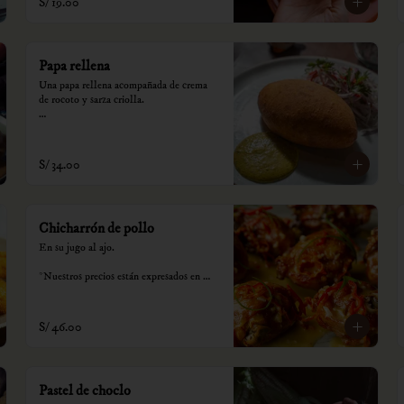
S/ 19.00
Papa rellena
Una papa rellena acompañada de crema 
de rocoto y sarza criolla.

*Nuestros precios están expresados en 
soles e incluyen impuestos de ley y 
recargo al consumo.
S/ 34.00
Chicharrón de pollo
En su jugo al ajo.

*Nuestros precios están expresados en 
soles e incluyen impuestos de ley y 
recargo al consumo.
S/ 46.00
Pastel de choclo