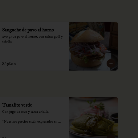
Sanguche de pavo al horno
250 gr de pavo al horno, con salsas golf y 
criolla
S/ 36.00
Tamalito verde
Con jugo de seco y sarza criolla.

*Nuestros precios están expresados en 
soles e incluyen impuestos de ley y 
recargo al consumo.