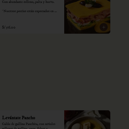
Con abundante relleno, palta y huevo.

*Nuestros precios están expresados en 
soles e incluyen impuestos de ley y 
recargo al consumo.
S/ 56.00
Levántate Pancho
Caldo de gallina Panchita, con ravioles 
rellenos de gallina, papa, fideos y 