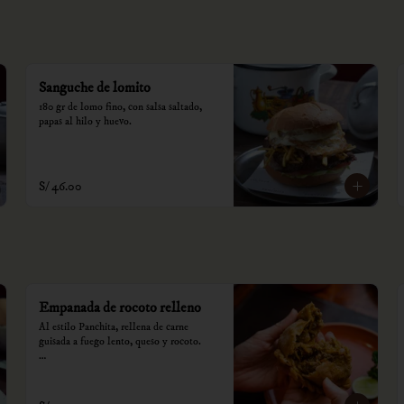
Sanguche de lomito
180 gr de lomo fino, con salsa saltado, 
papas al hilo y huevo.
S/ 46.00
Empanada de rocoto relleno
Al estilo Panchita, rellena de carne 
guisada a fuego lento, queso y rocoto.

*Nuestros precios están expresados en 
soles e incluyen impuestos de ley y 
recargo al consumo.