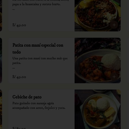
papa a la huancaína y rocoto bravo.

*Nuestros precios están expresados en 
soles e incluyen impuestos de ley y 
recargo al consumo.
S/ 49.00
Patita con maní especial con
todo
Una patita con maní con mucho más que 
patita.

*Nuestros precios están expresados en 
S/ 49.00
soles e incluyen impuestos de ley y 
recargo al consumo.
Cebiche de pato
Pato guisado con naranja agria 
acompañado con arroz, frejoles y yuca.
S/ 89.00