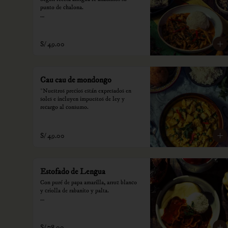
punto de chalona.

*Nuestros precios están expresados en 
soles e incluyen impuestos de ley y 
recargo al consumo.
S/ 49.00
Cau cau de mondongo
*Nuestros precios están expresados en 
soles e incluyen impuestos de ley y 
recargo al consumo.
S/ 49.00
Estofado de Lengua
Con puré de papa amarilla, arroz blanco 
y criolla de rabanito y palta.

*Nuestros precios están expresados en 
soles e incluyen impuestos de ley y 
recargo al consumo.
S/ 78.00