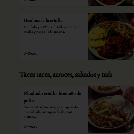
Ossobuco a la criolla
Estofado y servido con tallarines a la 
criolla y papa a la huancaína.
S/ 89.00
Tacus tacus, arroces, saltados y más
El saltado criollo de antaño de
pollo
Con cebollas, tomates, ají y papa todo 
bien saltado, acompañado de arroz 
blanco.

S/ 59.00
*Nuestros precios están expresados en 
soles e incluyen impuestos de ley y 