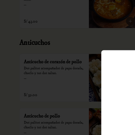
*Nuestros precios están expresados en 
soles e incluyen impuestos de ley y 
recargo al consumo.
S/ 43.00
Anticuchos
Anticucho de corazón de pollo
Dos palitos acompañados de papa dorada, 
choclo y sus dos salsas.

*Nuestros precios están expresados en 
soles e incluyen impuestos de ley y 
recargo al consumo.
S/ 39.00
Anticucho de pollo
Dos palitos acompañados de papa dorada, 
choclo y sus dos salsas.
