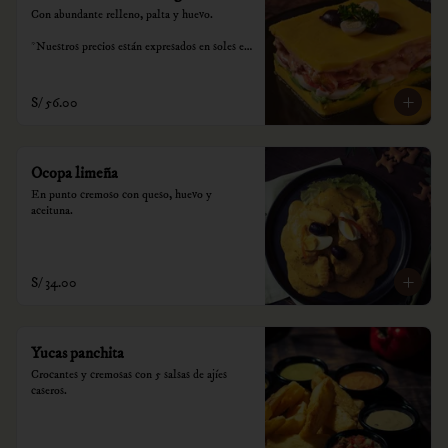
Con abundante relleno, palta y huevo.

*Nuestros precios están expresados en soles e 
incluyen impuestos de ley y recargo al 
consumo.
S/ 56.00
Ocopa limeña
En punto cremoso con queso, huevo y 
aceituna.
S/ 34.00
Yucas panchita
Crocantes y cremosas con 5 salsas de ajíes 
caseros.