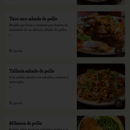
consumo.
Tacu tacu saltado de pollo
Dorado por fuera y cremoso por dentro, lo 
montamos de un sabroso saltado de pollo.

*Nuestros precios están expresados en soles e 
incluyen impuestos de ley y recargo al 
consumo.
S/ 59.00
Tallarín saltado de pollo
A la criolla saltado con cebollas, tomates y 
varios ajíes.

*Nuestros precios están expresados en soles e 
incluyen impuestos de ley y recargo al 
consumo.
S/ 59.00
Milanesa de pollo
Servida sobre nuestros tallarines verdes y su 