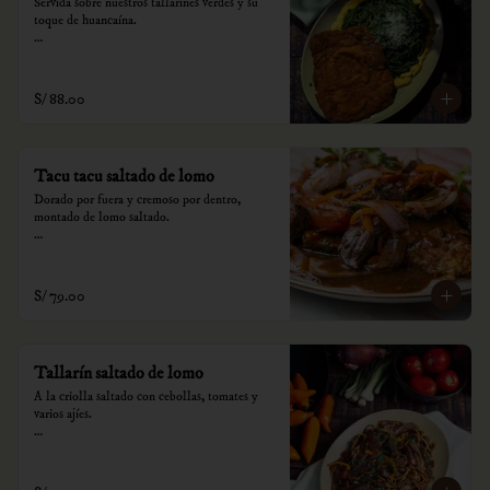
Servida sobre nuestros tallarines verdes y su 
toque de huancaína.

*Nuestros precios están expresados en soles e 
incluyen impuestos de ley y recargo al 
consumo.
S/ 88.00
Tacu tacu saltado de lomo
Dorado por fuera y cremoso por dentro, 
montado de lomo saltado.

*Nuestros precios están expresados en soles e 
incluyen impuestos de ley y recargo al 
consumo.
S/ 79.00
Tallarín saltado de lomo
A la criolla saltado con cebollas, tomates y 
varios ajíes.

*Nuestros precios están expresados en soles e 
incluyen impuestos de ley y recargo al 
consumo.