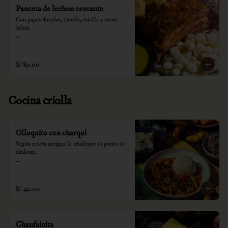
Panceta de lechon crocante
Con papas doradas, choclo, criolla y otras 
salsas.

*Nuestros precios están expresados en soles e 
incluyen impuestos de ley y recargo al 
consumo.
S/ 89.00
Cocina criolla
Olluquito con charqui
Según receta antigua le añadimos su punto de 
chalona.

*Nuestros precios están expresados en soles e 
incluyen impuestos de ley y recargo al 
consumo.
S/ 49.00
Chanfainita