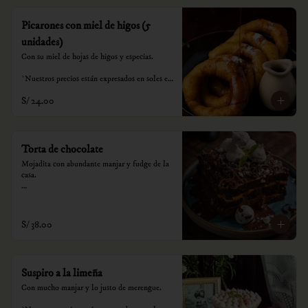
Picarones con miel de higos (5
unidades)
Con su miel de hojas de higos y especias.

*Nuestros precios están expresados en soles e 
incluyen impuestos de ley y recargo al 
S/ 24.00
consumo.
Torta de chocolate
Mojadita con abundante manjar y fudge de la 
casa.

*Nuestros precios están expresados en soles e 
incluyen impuestos de ley y recargo al 
consumo.
S/ 38.00
Suspiro a la limeña
Con mucho manjar y lo justo de merengue.
