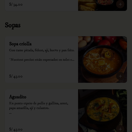
S/ 34.00
Sopas
Sopa criolla
Con carne picada, fideos, ají, huevo y pan frito.

*Nuestros precios están expresados en soles e 
incluyen impuestos de ley y recargo al 
consumo.
S/ 43.00
Aguadito
En punto espeso de pollo y gallina, arroz, 
papa amarilla, ají y culantro.

*Nuestros precios están expresados en soles e 
incluyen impuestos de ley y recargo al 
consumo.
S/ 43.00