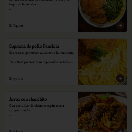
toque de huancaína.

*Nuestros precios están expresados en soles e 
incluyen impuestos de ley y recargo al 
consumo.
S/ 64.00
Suprema de pollo Panchita
Sobre unos generosos tallarines a la huancaína.

*Nuestros precios están expresados en soles e 
incluyen impuestos de ley y recargo al 
consumo.
S/ 59.00
Arroz con chanchito
Con costillitas de chancho según receta 
antigua limeña.

*Nuestros precios están expresados en soles e 
incluyen impuestos de ley y recargo al 
consumo.
S/ 78.00