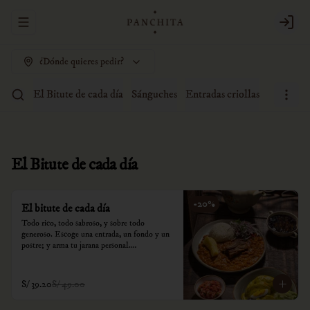
Abrir menu de navegación
Login
¿Dónde quieres pedir?
El Bitute de cada día
Sánguches
Entradas criollas
Sopas
A
El Bitute de cada día
-
20
%
El bitute de cada día
Todo rico, todo sabroso, y sobre todo 
generoso. Escoge una entrada, un fondo y un 
postre; y arma tu jarana personal.

*Nuestros precios están expresados en soles e 
incluyen impuestos de ley y recargo al 
S/ 39.20
S/ 49.00
consumo.