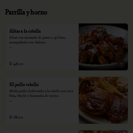
Parrilla y horno
Alitas a la criolla
Alitas con marinado de panca y ají limo, 
acompañadas con chalaca.

*Nuestros precios están expresados en soles e 
incluyen impuestos de ley y recargo al 
consumo.
S/ 48.00
El pollo criollo
Medio pollo deshuesado a la criolla con yuca 
frita, choclo y huancaína de rocoto.

*Nuestros precios están expresados en soles e 
incluyen impuestos de ley y recargo al 
consumo.
S/ 68.00