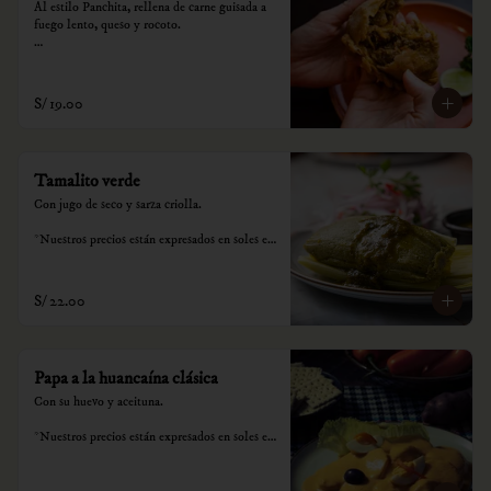
Al estilo Panchita, rellena de carne guisada a 
fuego lento, queso y rocoto.

*Nuestros precios están expresados en soles e 
incluyen impuestos de ley y recargo al 
consumo.
S/ 19.00
Tamalito verde
Con jugo de seco y sarza criolla.

*Nuestros precios están expresados en soles e 
incluyen impuestos de ley y recargo al 
consumo.
S/ 22.00
Papa a la huancaína clásica
Con su huevo y aceituna.

*Nuestros precios están expresados en soles e 
incluyen impuestos de ley y recargo al 
consumo.