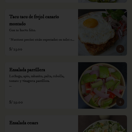
Tacu tacu de frejol canario
montado
Con su huevo frito.

*Nuestros precios están expresados en soles e 
incluyen impuestos de ley y recargo al 
S/ 23.00
consumo.
Ensalada parrillera
Lechuga, apio, rabanito, palta, cebolla,  
tomate y vinagreta parrillera.

*Nuestros precios están expresados en soles e 
incluyen impuestos de ley y recargo al 
consumo.
S/ 29.00
Ensalada cesars