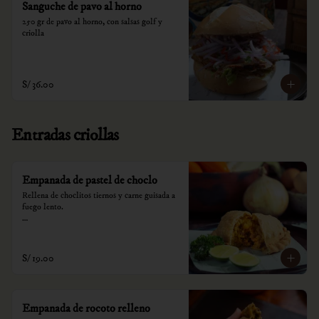
Sanguche de pavo al horno
250 gr de pavo al horno, con salsas golf y 
criolla
S/ 36.00
Entradas criollas
Empanada de pastel de choclo
Rellena de choclitos tiernos y carne guisada a 
fuego lento.

*Nuestros precios están expresados en soles e 
incluyen impuestos de ley y recargo al 
consumo.
S/ 19.00
Empanada de rocoto relleno