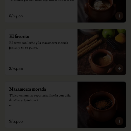
incluyen impuestos de ley y recargo al 
consumo.
S/ 24.00
El favorito
El arroz con leche y la mazamorra morada 
juntos y en su punto.

*Nuestros precios están expresados en soles e 
incluyen impuestos de ley y recargo al 
consumo.
S/ 24.00
Mazamorra morada
Típico en nuestra repostería limeña con piña, 
durazno y guindones.

*Nuestros precios están expresados en soles e 
incluyen impuestos de ley y recargo al 
consumo.
S/ 24.00