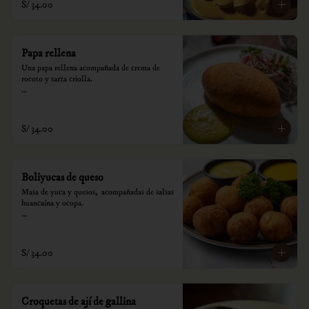
S/ 34.00
Papa rellena
Una papa rellena acompañada de crema de 
rocoto y sarza criolla.

*Nuestros precios están expresados en soles e 
incluyen impuestos de ley y recargo al 
consumo.
S/ 34.00
Boliyucas de queso
Masa de yuca y quesos,  acompañadas de salsas 
huancaína y ocopa.

*Nuestros precios están expresados en soles e 
incluyen impuestos de ley y recargo al 
consumo.
S/ 34.00
Croquetas de ají de gallina