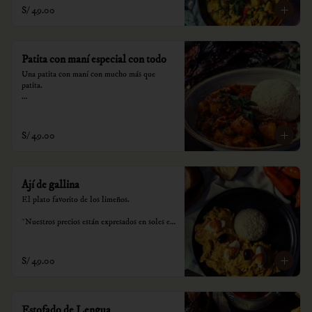
S/ 49.00
Patita con maní especial con todo
Una patita con maní con mucho más que 
patita.

*Nuestros precios están expresados en soles e 
incluyen impuestos de ley y recargo al 
consumo.
S/ 49.00
Ají de gallina
El plato favorito de los limeños.

*Nuestros precios están expresados en soles e 
incluyen impuestos de ley y recargo al 
consumo.
S/ 49.00
Estofado de Lengua