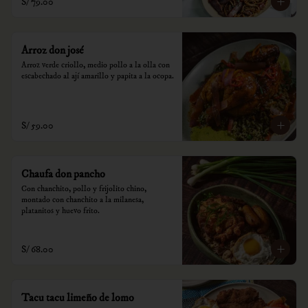
S/ 79.00
Arroz don josé
Arroz verde criollo, medio pollo a la olla con 
escabechado al ají amarillo y papita a la ocopa.
S/ 59.00
Chaufa don pancho
Con chanchito, pollo y frijolito chino, 
montado con chanchito a la milanesa, 
platanitos y huevo frito.
S/ 68.00
Tacu tacu limeño de lomo