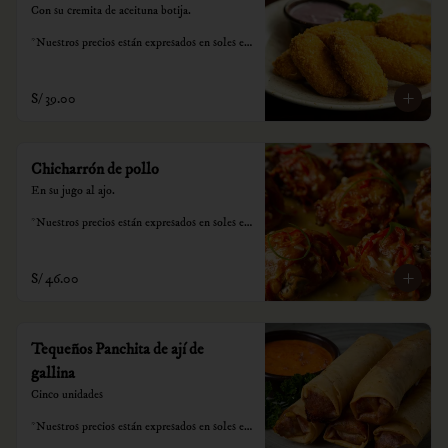
Con su cremita de aceituna botija.

*Nuestros precios están expresados en soles e 
incluyen impuestos de ley y recargo al 
consumo.
S/ 39.00
Chicharrón de pollo
En su jugo al ajo.

*Nuestros precios están expresados en soles e 
incluyen impuestos de ley y recargo al 
consumo.
S/ 46.00
Tequeños Panchita de ají de
gallina
Cinco unidades

*Nuestros precios están expresados en soles e 
incluyen impuestos de ley y recargo al 