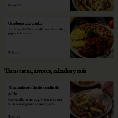
S/ 49.00
Ossobuco a la criolla
Estofado y servido con tallarines a la criolla y 
papa a la huancaína.
S/ 89.00
Tacus tacus, arroces, saltados y más
El saltado criollo de antaño de
pollo
Con cebollas, tomates, ají y papa todo bien 
saltado, acompañado de arroz blanco.

*Nuestros precios están expresados en soles e 
S/ 59.00
incluyen impuestos de ley y recargo al 