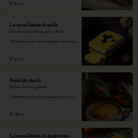
S/ 39.00
consumo.
La causa limeña de pollo
Con abundante relleno, palta y huevo.

*Nuestros precios están expresados en soles e 
incluyen impuestos de ley y recargo al 
consumo.
S/ 43.00
Pastel de choclo
Relleno de carne guisada.

*Nuestros precios están expresados en soles e 
incluyen impuestos de ley y recargo al 
consumo.
S/ 58.00
La causa limeña de langostinos