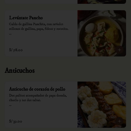
Levántate Pancho
Caldo de gallina Panchita, con ravioles 
rellenos de gallina, papa, fideos y rocotito.

*Nuestros precios están expresados en soles e 
incluyen impuestos de ley y recargo al 
consumo.
S/ 58.00
Anticuchos
Anticucho de corazón de pollo
Dos palitos acompañados de papa dorada, 
choclo y sus dos salsas.

*Nuestros precios están expresados en soles e 
incluyen impuestos de ley y recargo al 
consumo.
S/ 39.00