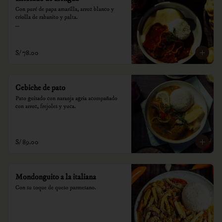
Con puré de papa amarilla, arroz blanco y 
criolla de rabanito y palta.

*Nuestros precios están expresados en soles e 
incluyen impuestos de ley y recargo al 
consumo.
S/ 78.00
Cebiche de pato
Pato guisado con naranja agria acompañado 
con arroz, frejoles y yuca.
S/ 89.00
Mondonguito a la italiana
Con su toque de queso parmesano.