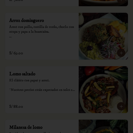
Arroz dominguero
Arroz con pollo, costilla de cerdo, choclo con 
ocopa y papa a la huancaína.

*Nuestros precios están expresados en soles e 
incluyen impuestos de ley y recargo al 
consumo.
S/ 69.00
Lomo saltado
El clásico con papas y arroz.

*Nuestros precios están expresados en soles e 
incluyen impuestos de ley y recargo al 
consumo.
S/ 88.00
Milanesa de lomo